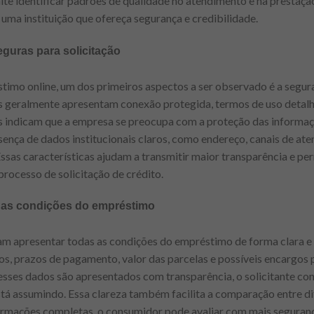
mite identificar padrões de qualidade no atendimento e na prestaçã
uma instituição que ofereça segurança e credibilidade.
eguras para solicitação
imo online, um dos primeiros aspectos a ser observado é a segura
veis geralmente apresentam conexão protegida, termos de uso detalh
s indicam que a empresa se preocupa com a proteção das informaçõ
sença de dados institucionais claros, como endereço, canais de a
ssas características ajudam a transmitir maior transparência e p
processo de solicitação de crédito.
 das condições do empréstimo
am apresentar todas as condições do empréstimo de forma clara e 
s, prazos de pagamento, valor das parcelas e possíveis encargos 
esses dados são apresentados com transparência, o solicitante c
tá assumindo. Essa clareza também facilita a comparação entre di
rmações completas, o consumidor pode avaliar com mais seguranç