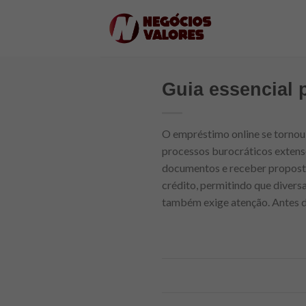
Skip
to
content
Guia essencial 
O empréstimo online se tornou 
processos burocráticos extenso
documentos e receber propostas
crédito, permitindo que divers
também exige atenção. Antes d