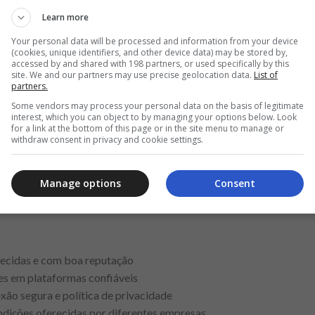
Learn more
ção de empréstimo online, o usuário geralmente precisa fornecer 
Your personal data will be processed and information from your device
ante verificar se a instituição adota práticas adequadas de proteç
(cookies, unique identifiers, and other device data) may be stored by,
accessed by and shared with 198 partners, or used specifically by this
laramente como as informações são coletadas, armazenadas e utili
site. We and our partners may use precise geolocation data.
List of
 desnecessários e apresentam mecanismos de verificação de identi
partners.
da com a privacidade do cliente. Garantir que as informações pes
Some vendors may process your personal data on the basis of legitimate
interest, which you can object to by managing your options below. Look
izar transações financeiras com tranquilidade no ambiente digital
for a link at the bottom of this page or in the site menu to manage or
withdraw consent in privacy and cookie settings.
mpréstimo online
Manage options
Consent
 principais etapas envolvidas na solicitação de um empréstimo on
ientações ajuda o consumidor a tomar decisões mais informadas du
nhecidas e com boa reputação
tes em plataformas confiáveis
exão segura e política de privacidade
ndições oferecidas por diferentes empresas