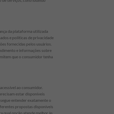
o de serviços, contribuindo
nça da plataforma utilizada
ados e políticas de privacidade
es fornecidas pelos usuários.
tendimento e informações sobre
ermitem que o consumidor tenha
acessível ao consumidor.
precisam estar disponíveis
onsegue entender exatamente o
ferentes propostas disponíveis
a qual opção atende melhor às