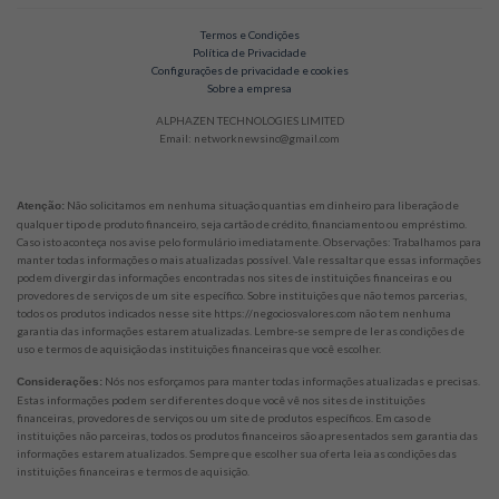
Termos e Condições
Política de Privacidade
Configurações de privacidade e cookies
Sobre a empresa
ALPHAZEN TECHNOLOGIES LIMITED
Email: networknewsinc@gmail.com
Não solicitamos em nenhuma situação quantias em dinheiro para liberação de
Atenção:
qualquer tipo de produto financeiro, seja cartão de crédito, financiamento ou empréstimo.
Caso isto aconteça nos avise pelo formulário imediatamente. Observações: Trabalhamos para
manter todas informações o mais atualizadas possível. Vale ressaltar que essas informações
podem divergir das informações encontradas nos sites de instituições financeiras e ou
provedores de serviços de um site específico. Sobre instituições que não temos parcerias,
todos os produtos indicados nesse site https://negociosvalores.com não tem nenhuma
garantia das informações estarem atualizadas. Lembre-se sempre de ler as condições de
uso e termos de aquisição das instituições financeiras que você escolher.
Nós nos esforçamos para manter todas informações atualizadas e precisas.
Considerações:
Estas informações podem ser diferentes do que você vê nos sites de instituições
financeiras, provedores de serviços ou um site de produtos específicos. Em caso de
instituições não parceiras, todos os produtos financeiros são apresentados sem garantia das
informações estarem atualizados. Sempre que escolher sua oferta leia as condições das
instituições financeiras e termos de aquisição.