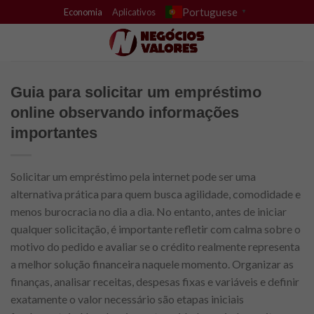
Skip
Portuguese
Economia
Aplicativos
▼
to
content
Guia para solicitar um empréstimo
online observando informações
importantes
Solicitar um empréstimo pela internet pode ser uma
alternativa prática para quem busca agilidade, comodidade e
menos burocracia no dia a dia. No entanto, antes de iniciar
qualquer solicitação, é importante refletir com calma sobre o
motivo do pedido e avaliar se o crédito realmente representa
a melhor solução financeira naquele momento. Organizar as
finanças, analisar receitas, despesas fixas e variáveis e definir
exatamente o valor necessário são etapas iniciais