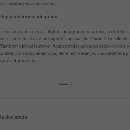
 as instituições avaliadoras.
igital de forma adequada
ge envio de documentos digitalizados para comprovação de identid
mpletas podem atrasar ou impedir a aprovação. Garantir boa ilumi
. Também é importante verificar se todos os dados estão visíveis.
 O cuidado com a documentação demonstra atenção aos detalhes e pr
igital automatizada.
Anúncio
da declarada