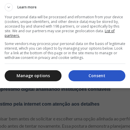
renciamento. A evolução do score não ocorre de forma imediata, 
Learn more
r resultados positivos ao longo do tempo.
Your personal data will be processed and information from your device
(cookies, unique identifiers, and other device data) may be stored by,
ssivas em curto prazo
accessed by and shared with 198 partners, or used specifically by this
site. We and our partners may use precise geolocation data.
List of
partners.
s de cartão em um curto período pode impactar negativamente a an
Some vendors may process your personal data on the basis of legitimate
financeiro, e muitas consultas consecutivas podem indicar risco e
interest, which you can object to by managing your options below. Look
for a link at the bottom of this page or in the site menu to manage or
withdraw consent in privacy and cookie settings.
elacionados:
stimo online de forma segura
Manage options
Consent
préstimo digital analisando instituições confiáveis
stimo pela internet com atenção aos detalhes
sar bem antes de solicitar e escolher uma opção alinhada ao perfil
odo antes de tentar novamente. Essa postura demonstra planejame