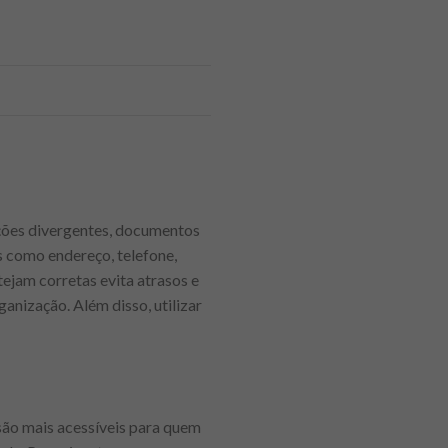
ações divergentes, documentos
s como endereço, telefone,
tejam corretas evita atrasos e
anização. Além disso, utilizar
são mais acessíveis para quem