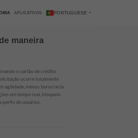
PORTUGUESE
OMIA
APLICATIVOS
▼
 de maneira
rnando o cartão de crédito
solicitação ocorre totalmente
am agilidade, menos burocracia
ações em tempo real, bloqueio
 perfis de usuários.