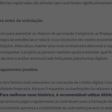
dências registradas são atitudes que contribuem significativamen
ra antes da solicitação
zes para aumentar as chances de aprovação é organizar as finança
, negociar pendências e reduzir o uso excessivo de crédito existent
stituições. Além disso, manter uma reserva financeira demonstra re
acompanhar o próprio orçamento também ajuda a entender qual li
durante a análise automatizada feita pelas plataformas digitais.
pagamentos positivo
 dos fatores mais relevantes na concessão de crédito digital. Co
idade financeira. Atrasos frequentes ou inadimplência reduzem a
Para melhorar esse histórico, é recomendável utilizar débi
mpromissos pagos regularmente já contribuem para a formação de
onsistente aumenta a credibilidade do solicitante perante as emp