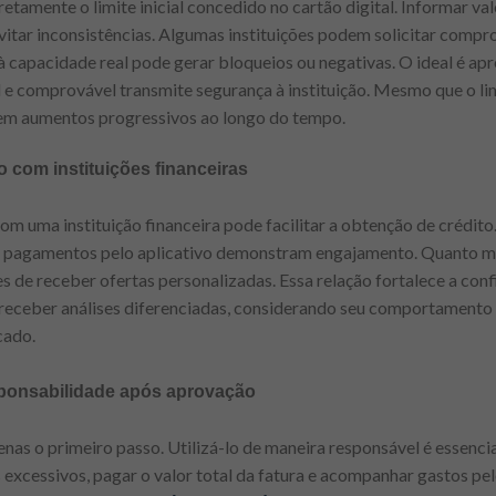
retamente o limite inicial concedido no cartão digital. Informar v
vitar inconsistências. Algumas instituições podem solicitar compr
à capacidade real pode gerar bloqueios ou negativas. O ideal é apr
l e comprovável transmite segurança à instituição. Mesmo que o lim
 em aumentos progressivos ao longo do tempo.
 com instituições financeiras
 uma instituição financeira pode facilitar a obtenção de crédito. 
r pagamentos pelo aplicativo demonstram engajamento. Quanto mais
s de receber ofertas personalizadas. Essa relação fortalece a conf
a receber análises diferenciadas, considerando seu comportamento 
cado.
sponsabilidade após aprovação
enas o primeiro passo. Utilizá-lo de maneira responsável é essenci
 excessivos, pagar o valor total da fatura e acompanhar gastos pel