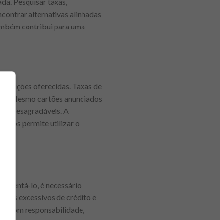
da. Pesquisar taxas,
contrar alternativas alinhadas
 também contribui para uma
 condições oferecidas. Taxas de
nção. Mesmo cartões anunciados
esas desagradáveis. A
argos permite utilizar o
 aumentá-lo, é necessário
didos excessivos de crédito e
ito com responsabilidade,