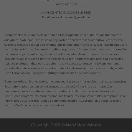
Sobre a empresa
ALPHAZEN TECHNOLOGIES LIMITED
Email: networknewsinc@gmail.com
Não solicitamos em nenhuma situação quantias em dinheiro para liberação de
Atenção:
qualquer tipo de produto financeiro, seja cartão de crédito, financiamento ou empréstimo.
Caso isto aconteça nos avise pelo formulário imediatamente. Observações: Trabalhamos para
manter todas informações o mais atualizadas possível. Vale ressaltar que essas informações
podem divergir das informações encontradas nos sites de instituições financeiras e ou
provedores de serviços de um site específico. Sobre instituições que não temos parcerias,
todos os produtos indicados nesse site https://negociosvalores.com não tem nenhuma
garantia das informações estarem atualizadas. Lembre-se sempre de ler as condições de
uso e termos de aquisição das instituições financeiras que você escolher.
Nós nos esforçamos para manter todas informações atualizadas e precisas.
Considerações:
Estas informações podem ser diferentes do que você vê nos sites de instituições
financeiras, provedores de serviços ou um site de produtos específicos. Em caso de
instituições não parceiras, todos os produtos financeiros são apresentados sem garantia das
informações estarem atualizados. Sempre que escolher sua oferta leia as condições das
instituições financeiras e termos de aquisição.
Copyright 2026 ©
Negócios Valores