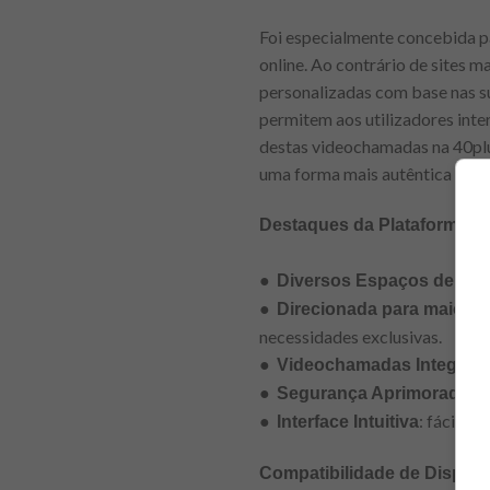
Foi especialmente concebida p
online. Ao contrário de sites 
personalizadas com base nas s
permitem aos utilizadores inte
destas videochamadas na 40plu
uma forma mais autêntica e hum
Destaques da Plataforma 4
●
Diversos Espaços de Bat
●
Direcionada para maiores
necessidades exclusivas.
●
Videochamadas Integrad
●
: 
Segurança Aprimorada
●
: fácil d
Interface Intuitiva
Compatibilidade de Disposi