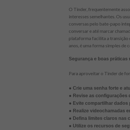
O Tinder, frequentemente asso
interesses semelhantes. Os usuár
conversas pelo bate-papo integ
conversar e até marcar chamada
plataforma facilita a transiçã
anos, é uma forma simples de c
Segurança e boas práticas 
Para aproveitar o Tinder de fo
●
Crie uma senha forte e atu
● Revise as configurações d
● Evite compartilhar dados 
● Realize videochamadas em
● Defina limites claros na
● Utilize os recursos de s