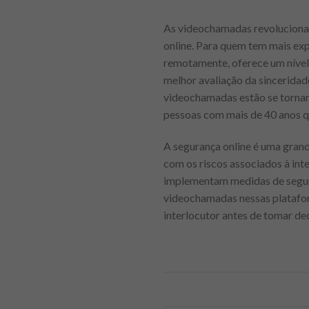
As videochamadas revoluciona
online. Para quem tem mais ex
remotamente, oferece um nível
melhor avaliação da sinceridad
videochamadas estão se tornan
pessoas com mais de 40 anos q
A segurança online é uma gran
com os riscos associados à int
implementam medidas de segura
videochamadas nessas platafor
interlocutor antes de tomar de