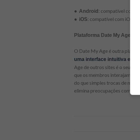
●
: compatível com ve
Android
●
: compatível com iOS 12.
iOS
Plataforma Date My Age
O Date My Age é outra platafo
uma interface intuitiva e fác
Age de outros sites é o seu a
que os membros interajam por 
do que simples trocas de mens
elimina preocupações com info