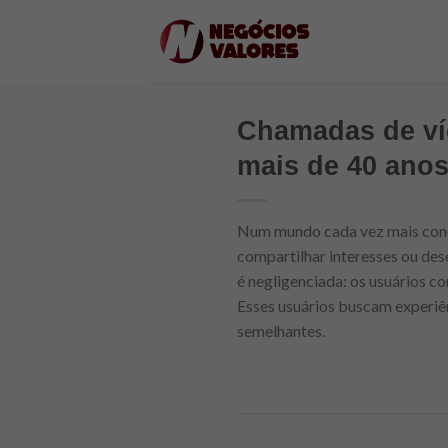
Skip
to
content
Chamadas de ví
mais de 40 ano
Num mundo cada vez mais cone
compartilhar interesses ou des
é negligenciada: os usuários c
Esses usuários buscam experiê
semelhantes.