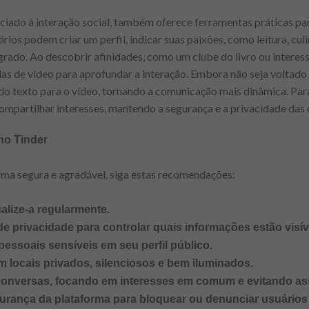
ciado à interação social, também oferece ferramentas práticas p
ios podem criar um perfil, indicar suas paixões, como leitura, culin
rado. Ao descobrir afinidades, como um clube do livro ou interes
s de vídeo para aprofundar a interação. Embora não seja voltado 
o do texto para o vídeo, tornando a comunicação mais dinâmica. Pa
ompartilhar interesses, mantendo a segurança e a privacidade das 
no Tinder
rma segura e agradável, siga estas recomendações:
alize-a regularmente.
e privacidade para controlar quais informações estão visív
pessoais sensíveis em seu perfil público.
 locais privados, silenciosos e bem iluminados.
s conversas, focando em interesses em comum e evitando a
egurança da plataforma para bloquear ou denunciar usuário