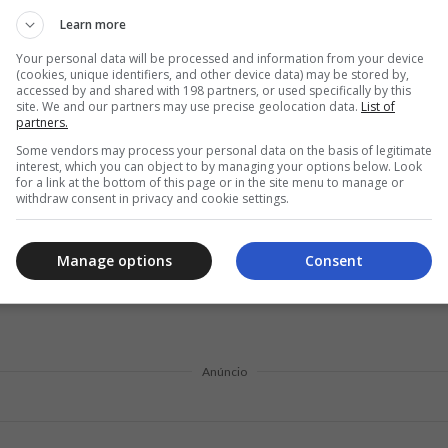
Learn more
rsões do Android 5.0 e posteriores.
Your personal data will be processed and information from your device
0 ou posterior.
(cookies, unique identifiers, and other device data) may be stored by,
accessed by and shared with 198 partners, or used specifically by this
site. We and our partners may use precise geolocation data.
List of
partners.
Some vendors may process your personal data on the basis of legitimate
rma consolidada no mundo das interações para maiores de 40 ano
interest, which you can object to by managing your options below. Look
for a link at the bottom of this page or in the site menu to manage or
, com forte foco na segurança e privacidade do usuário.
il de usar
withdraw consent in privacy and cookie settings.
mbiente seguro para interações sérias. Com opções como videocha
meio de bate-papo visual, oferecendo uma experiência mais enri
Manage options
Consent
agens de texto. Esse recurso não só ajuda os membros a se conh
rmações pessoais.
Anúncio