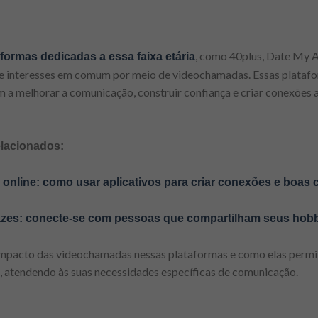
, como 40plus, Date My Ag
formas dedicadas a essa faixa etária
e interesses em comum por meio de videochamadas. Essas plataf
am a melhorar a comunicação, construir confiança e criar conexões
elacionados:
online: como usar aplicativos para criar conexões e boas
azes: conecte-se com pessoas que compartilham seus hobb
 impacto das videochamadas nessas plataformas e como elas perm
 atendendo às suas necessidades específicas de comunicação.