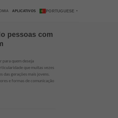
PORTUGUESE
OMIA
APLICATIVOS
▼
ndo pessoas com
m
r para quem deseja
rticularidade que muitas vezes
es das gerações mais jovens.
lores e formas de comunicação