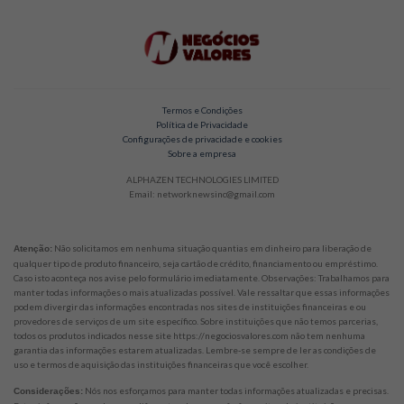
Termos e Condições
Política de Privacidade
Configurações de privacidade e cookies
Sobre a empresa
ALPHAZEN TECHNOLOGIES LIMITED
Email: networknewsinc@gmail.com
Não solicitamos em nenhuma situação quantias em dinheiro para liberação de
Atenção:
qualquer tipo de produto financeiro, seja cartão de crédito, financiamento ou empréstimo.
Caso isto aconteça nos avise pelo formulário imediatamente. Observações: Trabalhamos para
manter todas informações o mais atualizadas possível. Vale ressaltar que essas informações
podem divergir das informações encontradas nos sites de instituições financeiras e ou
provedores de serviços de um site específico. Sobre instituições que não temos parcerias,
todos os produtos indicados nesse site https://negociosvalores.com não tem nenhuma
garantia das informações estarem atualizadas. Lembre-se sempre de ler as condições de
uso e termos de aquisição das instituições financeiras que você escolher.
Nós nos esforçamos para manter todas informações atualizadas e precisas.
Considerações: