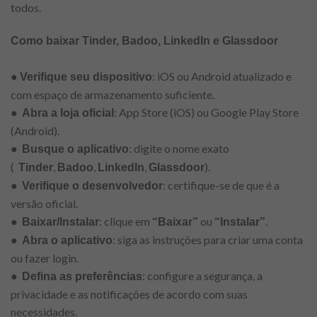
todos.
Como baixar Tinder, Badoo, LinkedIn e Glassdoor
●
: iOS ou Android atualizado e
Verifique seu dispositivo
com espaço de armazenamento suficiente.
●
: App Store (iOS) ou Google Play Store
Abra a loja oficial
(Android).
●
: digite o nome exato
Busque o aplicativo
(
,
,
,
).
Tinder
Badoo
LinkedIn
Glassdoor
●
: certifique-se de que é a
Verifique o desenvolvedor
versão oficial.
●
: clique em
ou
.
Baixar/Instalar
“Baixar”
“Instalar”
●
: siga as instruções para criar uma conta
Abra o aplicativo
ou fazer login.
●
: configure a segurança, a
Defina as preferências
privacidade e as notificações de acordo com suas
necessidades.