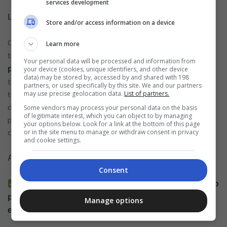
services development
LINKEDIN: conectando ideias e projetos.
Store and/or access information on a device
O LinkedIn, inicialmente concebido para o ambiente de
Learn more
trabalho,
transformou-se gradualmente em uma
Your personal data will be processed and information from
. Grupos
plataforma para troca intelectual e colaborativa
your device (cookies, unique identifiers, and other device
data) may be stored by, accessed by and shared with 198
temáticos reúnem pessoas interessadas em discutir diversos
partners, or used specifically by this site. We and our partners
may use precise geolocation data.
List of partners.
tópicos: inovação, educação, comunicação ou
desenvolvimento sustentável. A abordagem baseia-se
Some vendors may process your personal data on the basis
of legitimate interest, which you can object to by managing
principalmente no compartilhamento de ideias e na
your options below. Look for a link at the bottom of this page
cooperação.
or in the site menu to manage or withdraw consent in privacy
and cookie settings.
Aqui estão outros artigos relacionados:
Consent
Chamadas de vídeo seguras e eficazes: conectando
pessoas com mais de 40 anos por meio de interesses
Manage options
em comum