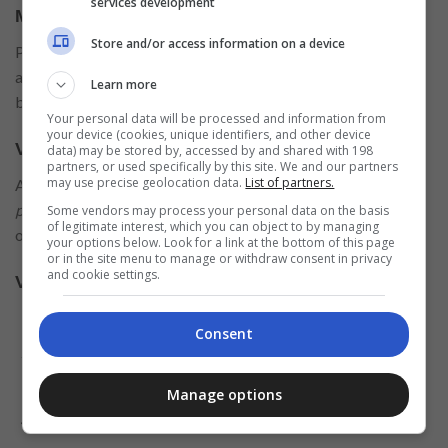
services development
Missão
Store and/or access information on a device
Primordialmente, criar valor na interação com os
apaixonados por animais de estimação, potencializando o
Learn more
bem da relação entre o
pet
e sua família.
Your personal data will be processed and information from
your device (cookies, unique identifiers, and other device
Visão
data) may be stored by, accessed by and shared with 198
partners, or used specifically by this site. We and our partners
may use precise geolocation data.
List of partners.
A Petz tem como visão, ser a maior e melhor rede de
petshops
da América Latina, estando entre as 5 maiores
Some vendors may process your personal data on the basis
of legitimate interest, which you can object to by managing
operações mundiais, até 2020.
your options below. Look for a link at the bottom of this page
or in the site menu to manage or withdraw consent in privacy
and cookie settings.
Valores
São apaixonados por
pets
;
Consent
Respeitam uns aos outros;
Reconhecem esforços, premiam resultados;
Manage options
Encantam seus clientes;