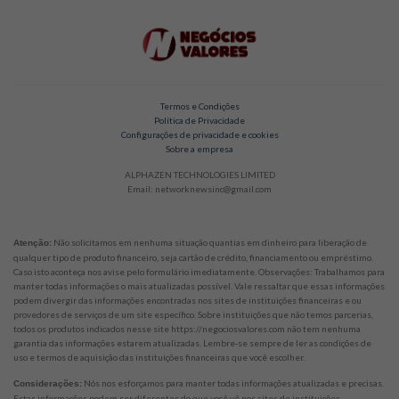
Termos e Condições
Política de Privacidade
Configurações de privacidade e cookies
Sobre a empresa
ALPHAZEN TECHNOLOGIES LIMITED
Email: networknewsinc@gmail.com
Não solicitamos em nenhuma situação quantias em dinheiro para liberação de
Atenção:
qualquer tipo de produto financeiro, seja cartão de crédito, financiamento ou empréstimo.
Caso isto aconteça nos avise pelo formulário imediatamente. Observações: Trabalhamos para
manter todas informações o mais atualizadas possível. Vale ressaltar que essas informações
podem divergir das informações encontradas nos sites de instituições financeiras e ou
provedores de serviços de um site específico. Sobre instituições que não temos parcerias,
todos os produtos indicados nesse site https://negociosvalores.com não tem nenhuma
garantia das informações estarem atualizadas. Lembre-se sempre de ler as condições de
uso e termos de aquisição das instituições financeiras que você escolher.
Nós nos esforçamos para manter todas informações atualizadas e precisas.
Considerações:
Estas informações podem ser diferentes do que você vê nos sites de instituições