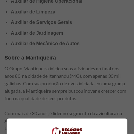
Auxiliar de Higiene Operacional
Auxiliar de Limpeza
Auxiliar de Serviços Gerais
Auxiliar de Jardinagem
Auxiliar de Mecânico de Autos
Sobre a Mantiqueira
O Grupo Mantiqueira iniciou suas atividades no final dos
anos 80, na cidade de Itanhandu (MG), com apenas 30 mil
galinhas. Com sua produção de ovos iniciada em uma granja
alugada, a Mantiqueira sempre buscou inovar e crescer com
foco na qualidade de seus produtos.
Com mais de 30 anos, é líder no segmento da avicultura na
América do Sul com produção total de aproximadamente 3
bilhões de ovos por ano. Com um forte DNA de pioneirismo,