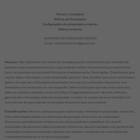
Termos e Condições
Política de Privacidade
Configurações de privacidade e cookies
Sobre a empresa
ALPHAZEN TECHNOLOGIES LIMITED
Email: networknewsinc@gmail.com
Não solicitamos em nenhuma situação quantias em dinheiro para liberação de
Atenção:
qualquer tipo de produto financeiro, seja cartão de crédito, financiamento ou empréstimo.
Caso isto aconteça nos avise pelo formulário imediatamente. Observações: Trabalhamos para
manter todas informações o mais atualizadas possível. Vale ressaltar que essas informações
podem divergir das informações encontradas nos sites de instituições financeiras e ou
provedores de serviços de um site específico. Sobre instituições que não temos parcerias,
todos os produtos indicados nesse site https://negociosvalores.com não tem nenhuma
garantia das informações estarem atualizadas. Lembre-se sempre de ler as condições de
uso e termos de aquisição das instituições financeiras que você escolher.
Nós nos esforçamos para manter todas informações atualizadas e precisas.
Considerações:
Estas informações podem ser diferentes do que você vê nos sites de instituições
financeiras, provedores de serviços ou um site de produtos específicos. Em caso de
instituições não parceiras, todos os produtos financeiros são apresentados sem garantia das
informações estarem atualizados. Sempre que escolher sua oferta leia as condições das
instituições financeiras e termos de aquisição.