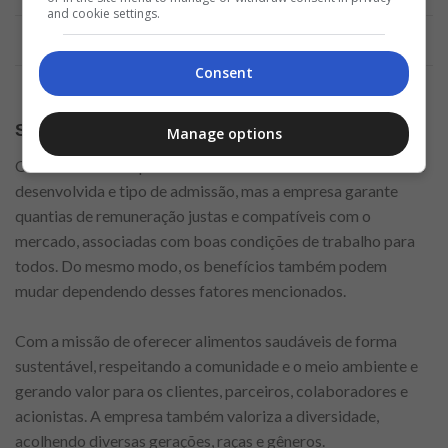
and cookie settings.
Anúncio
Consent
Salário + Benefícios
Manage options
O valor do salário pode variar de acordo com cada atividade
desenvolvida e tipo de admissão, mas a empresa garante
quantias de remuneração justas e compatíveis com o
mercado, associadas com boas condições de trabalho para
todos. Do mesmo modo, os benefícios também podem
mudar dependendo desses fatores mencionados.
Com a missão de oferecer alimentos saudáveis de forma
sustentável, respeitando a comunidade e o meio ambiente e
gerando valor para os clientes, parceiros, colaboradores e
acionistas. A empresa também valoriza a diversidade,
acolhendo diversas gerações, raças e gêneros.