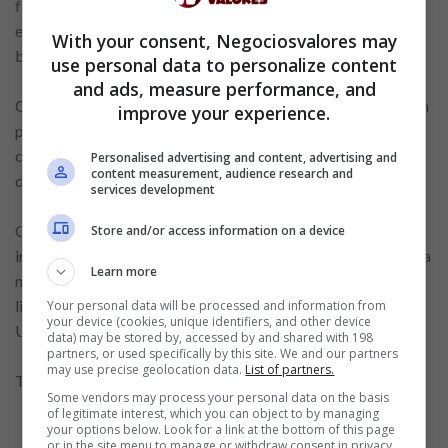
foi a primeira a inovar com produção automatizada em larga
escala de ovos de aves livres de gaiolas no mercado
With your consent, Negociosvalores may
brasileiro.
use personal data to personalize content
and ads, measure performance, and
Com o crescimento da produção de ovos, a empresa também
improve your experience.
passou a expandir suas operações em outros segmentos
como a Pecuária, Agricultura, Armazenagem e na produção
Personalised advertising and content, advertising and
content measurement, audience research and
do fertilizante de solos Solobom.
services development
O Grupo Mantiqueira também está investindo na
Store and/or access information on a device
implantação de novas unidades em Cabrália Paulista e Lorena
Learn more
no Estado de São Paulo para produção de ovos de galinhas
livres de gaiola, com certificação de bem-estar animal e em
Your personal data will be processed and information from
your device (cookies, unique identifiers, and other device
Uberlândia, uma nova unidade de processamento de ovos.
data) may be stored by, accessed by and shared with 198
partners, or used specifically by this site. We and our partners
may use precise geolocation data.
List of partners.
Tem atuação comercial em todas as regiões do Brasil!
Some vendors may process your personal data on the basis
of legitimate interest, which you can object to by managing
your options below. Look for a link at the bottom of this page
or in the site menu to manage or withdraw consent in privacy