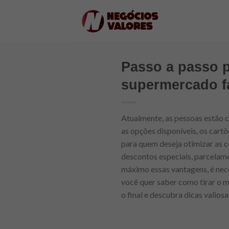
Skip
to
content
Passo a passo p
supermercado f
Atualmente, as pessoas estão c
as opções disponíveis, os car
para quem deseja otimizar as 
descontos especiais, parcelam
máximo essas vantagens, é nec
você quer saber como tirar o m
o final e descubra dicas valios