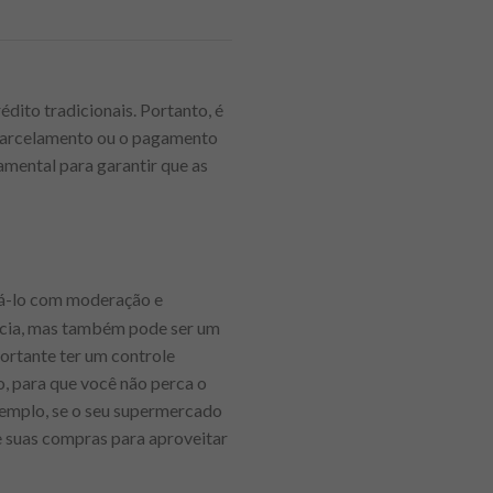
édito tradicionais. Portanto, é
e parcelamento ou o pagamento
amental para garantir que as
zá-lo com moderação e
ncia, mas também pode ser um
portante ter um controle
o, para que você não perca o
xemplo, se o seu supermercado
e suas compras para aproveitar