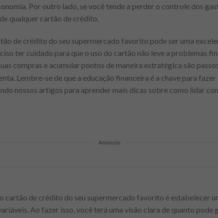
onomia. Por outro lado, se você tende a perder o controle dos gast
de qualquer cartão de crédito.
rtão de crédito do seu supermercado favorito pode ser uma excel
eciso ter cuidado para que o uso do cartão não leve a problemas fi
 suas compras e acumular pontos de maneira estratégica são passos 
ta. Lembre-se de que a educação financeira é a chave para fazer 
ndo nossos artigos para aprender mais dicas sobre como lidar co
Anúncio
 o cartão de crédito do seu supermercado favorito é estabelecer 
variáveis. Ao fazer isso, você terá uma visão clara de quanto pod