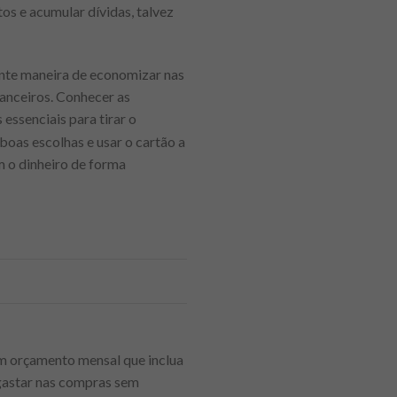
os e acumular dívidas, talvez
ente maneira de economizar nas
nanceiros. Conhecer as
essenciais para tirar o
boas escolhas e usar o cartão a
m o dinheiro de forma
um orçamento mensal que inclua
e gastar nas compras sem