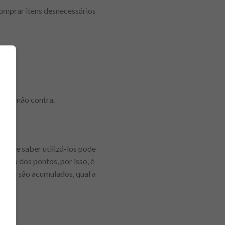
omprar itens desnecessários
as
or, e não contra.
s, e saber utilizá-los pode
ação dos pontos, por isso, é
ntos são acumulados, qual a