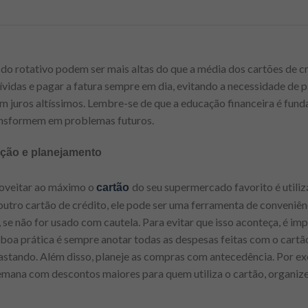
 do rotativo podem ser mais altas do que a média dos cartões de cr
dívidas e pagar a fatura sempre em dia, evitando a necessidade d
m juros altíssimos. Lembre-se de que a educação financeira é fund
ansformem em problemas futuros.
ação e planejamento
roveitar ao máximo o
do seu supermercado favorito é utili
cartão
utro cartão de crédito, ele pode ser uma ferramenta de conveniê
se não for usado com cautela. Para evitar que isso aconteça, é im
boa prática é sempre anotar todas as despesas feitas com o cartã
gastando. Além disso, planeje as compras com antecedência. Por e
semana com descontos maiores para quem utiliza o cartão, organiz