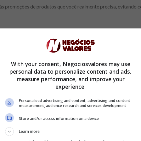
às promoções de produtos que você realmente precisa, evitando c
onados:
saber sobre um cartão de crédito com vantagens em compr
 benefícios: veja as vantagens para o dia a dia
dos pilares para quem deseja utilizar o cartão de crédito a seu fav
With your consent, Negociosvalores may use
personal data to personalize content and ads,
strategicamente
measure performance, and improve your
experience.
, muitos cartões de supermercados oferecem programas de ponto
supermercado tem suas regras e condições para o acúmulo e utiliz
Personalised advertising and content, advertising and content
measurement, audience research and services development
grama de fidelidade associado ao seu cartão. Entenda como os po
você pode utilizá-los para maximizar os benefícios.
Store and/or access information on a device
Learn more