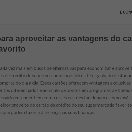
ECON
ara aproveitar as vantagens do ca
avorito
ada vez mais em busca de alternativas para economizar e aproveita
tões de crédito de supermercados brasileiros têm ganhado destaqu
compras do dia a dia. Esses cartões oferecem vantagens exclusiva
entos diferenciados e acúmulo de pontos em programas de fidelida
essário entender bem como esses cartões funcionam e como usá-lo
elhor proveito do cartão de crédito do seu supermercado favorito,
as que podem fazer a diferença nas suas finanças.