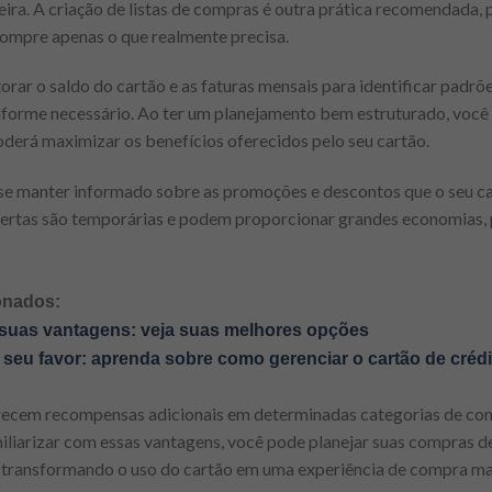
ra. A criação de listas de compras é outra prática recomendada, p
compre apenas o que realmente precisa.
rar o saldo do cartão e as faturas mensais para identificar padrõe
orme necessário. Ao ter um planejamento bem estruturado, você 
erá maximizar os benefícios oferecidos pelo seu cartão.
 se manter informado sobre as promoções e descontos que o seu 
ofertas são temporárias e podem proporcionar grandes economias,
onados:
suas vantagens: veja suas melhores opções
a seu favor: aprenda sobre como gerenciar o cartão de crédi
erecem recompensas adicionais em determinadas categorias de co
iliarizar com essas vantagens, você pode planejar suas compras d
, transformando o uso do cartão em uma experiência de compra mai