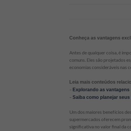
Conheça as vantagens excl
Antes de qualquer coisa, é imp
comuns. Eles são projetados es
economias consideráveis nas 
Leia mais conteúdos relaci
–
Explorando as vantagens d
–
Saiba como planej
ar seus
Um dos maiores benefícios dess
supermercados oferecem promoç
significativa no valor final da 