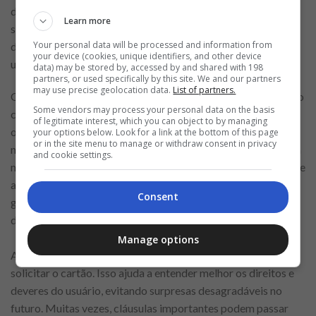
dívida ao longo do tempo. O ideal é pagar o total da fatura
Learn more
sempre que possível, o que ajuda a evitar surpresas e
Your personal data will be processed and information from
dificuldades financeiras que podem impactar a vida do
your device (cookies, unique identifiers, and other device
usuário.
data) may be stored by, accessed by and shared with 198
partners, or used specifically by this site. We and our partners
may use precise geolocation data.
List of partners.
Outro ponto importante é ficar atento às taxas associadas ao
Some vendors may process your personal data on the basis
cartão, como anuidade e juros. Comparar essas taxas com
of legitimate interest, which you can object to by managing
outras opções disponíveis no mercado pode ser fundamental
your options below. Look for a link at the bottom of this page
or in the site menu to manage or withdraw consent in privacy
na hora de decidir se o Cartão de Crédito Extra é realmente a
and cookie settings.
melhor escolha para o seu perfil financeiro. Informar-se sobre
as taxas e condições do cartão é um passo importante para
Consent
garantir uma escolha consciente e evitar surpresas
desagradáveis.
Manage options
Além disso, é essencial ler os termos e condições antes de
solicitar o cartão. Isso ajuda a entender melhor os direitos e
deveres do usuário, evitando surpresas desagradáveis no
futuro. Muitas vezes, cláusulas importantes podem passar