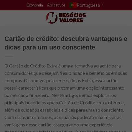
Skip
Portuguese
Economia
Aplicativos
▼
to
content
Cartão de crédito: descubra vantagens e
dicas para um uso consciente
O Cartão de Crédito Extra é uma alternativa atraente para
consumidores que desejam flexibilidade e benefícios em suas
compras. Disponível pela rede de lojas Extra, esse cartão
possui características que o tornam uma opção interessante
no mercado financeiro. Neste artigo, iremos explorar os
principais benefícios que o Cartão de Crédito Extra oferece,
além de cuidados essenciais e dicas para um uso consciente.
Com essas informações, os usuários poderão maximizar as
vantagens desse cartão, assegurando uma experiência
financeira mais vantajosa e segura. O conhecimento sobre os