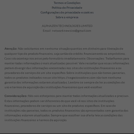
Termos e Condições
Política de Privacidade
Configurações de privacidade e cookies
Sobre a empresa
ALPHAZEN TECHNOLOGIES LIMITED
Email: networknewsinc@gmail.com
Não solicitamos em nenhuma situação quantias em dinheiro para liberação de
Atenção:
qualquer tipo de produto financeiro, seja cartão de crédito, financiamento ou empréstimo.
Caso isto aconteça nos avise pelo formulário imediatamente. Observações: Trabalhamos para
manter todas informações o mais atualizadas possível. Vale ressaltar que essas informações
podem divergir das informações encontradas nos sites de instituições financeiras e ou
provedores de serviços de um site específico. Sobre instituições que não temos parcerias,
todos os produtos indicados nesse site https://negociosvalores.com não tem nenhuma
garantia das informações estarem atualizadas. Lembre-se sempre de ler as condições de
uso e termos de aquisição das instituições financeiras que você escolher.
Nós nos esforçamos para manter todas informações atualizadas e precisas.
Considerações:
Estas informações podem ser diferentes do que você vê nos sites de instituições
financeiras, provedores de serviços ou um site de produtos específicos. Em caso de
instituições não parceiras, todos os produtos financeiros são apresentados sem garantia das
informações estarem atualizados. Sempre que escolher sua oferta leia as condições das
instituições financeiras e termos de aquisição.