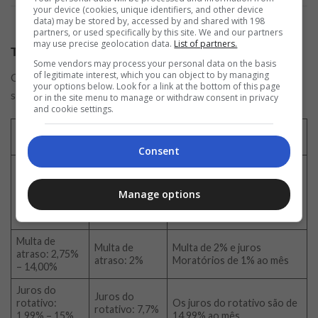
your device (cookies, unique identifiers, and other device
data) may be stored by, accessed by and shared with 198
partners, or used specifically by this site. We and our partners
may use precise geolocation data.
List of partners.
Taxas de juros
Some vendors may process your personal data on the basis
of legitimate interest, which you can object to by managing
Conheça a seguir as taxas de juros e demais tarifas de cada
your options below. Look for a link at the bottom of this page
serviço:
or in the site menu to manage or withdraw consent in privacy
and cookie settings.
Cartão
Cartão Banco
Cartão Santander Sx
Nubank
Inter
Consent
Livre de Anuidades ao
gastar R$ 100 em compras
Anuidade
Anuidade
ou cadastrando CPF e
Manage options
Zero
Zero
celular como chaves Pix no
Santander.
Multa de
Multa de
Multa de 2% e juros
atraso: 2,75%
atraso: 2%
Moratórios de 1% ao mês
– 14,00%
Juros do
Juros do
rotativo:
Os juros do rotativo são de
rotativo: 7,7%
1,99% – 15%
14
,
99% ao mês