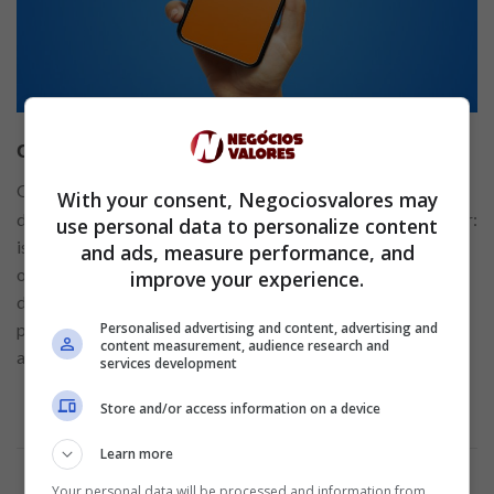
Cartão de Crédito Santander SX
O
, que veio para cobrir o antigo Santander Free,
cartão
With your consent, Negociosvalores may
disponibiliza as seguintes vantagens ao bolso do consumidor:
use personal data to personalize content
isenção de anuidade ao gastar R$ 100 em compras, cartão
and ads, measure performance, and
online, aplicativo Way para o gerenciamento de gastos,
improve your experience.
descontos em diversos parceiros Esfera (programa de
Personalised advertising and content, advertising and
pontos), saque em dinheiro do limite para pagar na fatura,
content measurement, audience research and
além de parcelamento estendido.
services development
Store and/or access information on a device
Anúncio
Learn more
Your personal data will be processed and information from