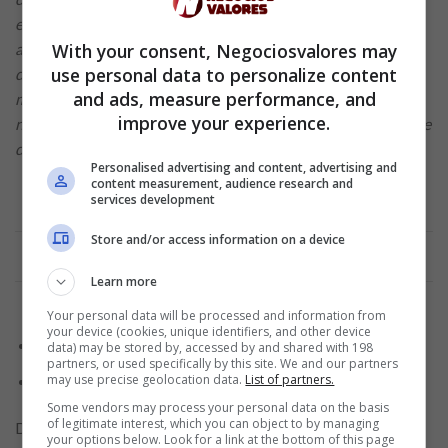
em conjunto uma solução pré-paga exclusiva que fortalece
With your consent, Negociosvalores may
ainda mais nossa posição como a maior rede de pagamento
use personal data to personalize content
digital off-line para on-line da região. Essa colaboração abre
and ads, measure performance, and
muitas oportunidades para alcançarmos e atendermos às
improve your experience.
necessidades dos consumidores, principalmente dos jovens e
da geração Y ”
, afirmou Lee Li Meng, CEO da Razer Fintech.
Personalised advertising and content, advertising and
content measurement, audience research and
services development
Anúncio
Store and/or access information on a device
Learn more
Your personal data will be processed and information from
your device (cookies, unique identifiers, and other device
Veja como usar um cartão de crédito pré-pago
data) may be stored by, accessed by and shared with 198
partners, or used specifically by this site. We and our partners
may use precise geolocation data.
List of partners.
Solicite agora mesmo o seu Cartão Ifood VIsa
Some vendors may process your personal data on the basis
of legitimate interest, which you can object to by managing
Depois do lançamento em Cingapura e aproveitando o
your options below. Look for a link at the bottom of this page