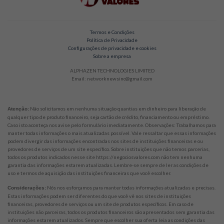
Termos e Condições
Política de Privacidade
Configurações de privacidade e cookies
Sobre a empresa
ALPHAZEN TECHNOLOGIES LIMITED
Email: networknewsinc@gmail.com
Não solicitamos em nenhuma situação quantias em dinheiro para liberação de
Atenção:
qualquer tipo de produto financeiro, seja cartão de crédito, financiamento ou empréstimo.
Caso isto aconteça nos avise pelo formulário imediatamente. Observações: Trabalhamos para
manter todas informações o mais atualizadas possível. Vale ressaltar que essas informações
podem divergir das informações encontradas nos sites de instituições financeiras e ou
provedores de serviços de um site específico. Sobre instituições que não temos parcerias,
todos os produtos indicados nesse site https://negociosvalores.com não tem nenhuma
garantia das informações estarem atualizadas. Lembre-se sempre de ler as condições de
uso e termos de aquisição das instituições financeiras que você escolher.
Nós nos esforçamos para manter todas informações atualizadas e precisas.
Considerações:
Estas informações podem ser diferentes do que você vê nos sites de instituições
financeiras, provedores de serviços ou um site de produtos específicos. Em caso de
instituições não parceiras, todos os produtos financeiros são apresentados sem garantia das
informações estarem atualizados. Sempre que escolher sua oferta leia as condições das