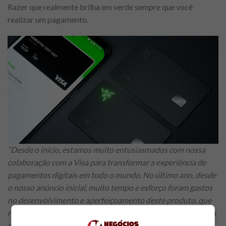
Razer que realmente brilha em verde sempre que você
realizar um pagamento.
“Desde o início, estamos muito entusiasmados com nossa
colaboração com a Visa para transformar a experiência de
pagamentos digitais em todo o mundo. No último ano, desde
o nosso anúncio inicial, muito tempo e esforço foram gastos
no desenvolvimento e aperfeiçoamento deste produto, que
realmente agregará valor significativamente ao estilo de vida
de nossos usuários. Com este cartão Razer, desenvolvemos