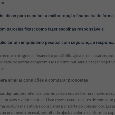
dos:
: dicas para escolher a melhor opção financeira de forma 
om parcelas fixas: como fazer escolhas responsáveis
olicitar um empréstimo pessoal com segurança e responsa
mente o progresso financeiro possibilita ajustes necessários par
pacidade de honrar compromissos e contribui para alcançar objeti
o.
s para simular condições e comparar propostas
mas digitais permitem simular empréstimos de forma simples e seg
s, prazos e valores totais. Usar esses recursos antes de contratar
uma postura mais ativa e consciente por parte do consumidor. Es
s no orçamento mensal, permitindo ajustar valores conforme a cap