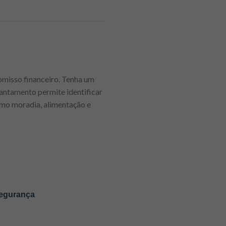
omisso financeiro. Tenha um
vantamento permite identificar
omo moradia, alimentação e
segurança