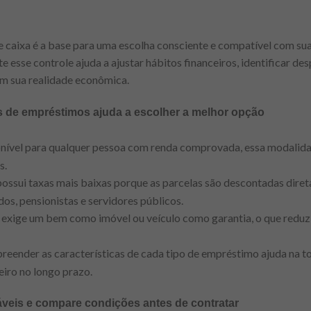
e caixa é a base para uma escolha consciente e compatível com s
e esse controle ajuda a ajustar hábitos financeiros, identificar des
om sua realidade econômica.
os de empréstimos ajuda a escolher a melhor opção
onível para qualquer pessoa com renda comprovada, essa modalida
s.
 possui taxas mais baixas porque as parcelas são descontadas dir
os, pensionistas e servidores públicos.
: exige um bem como imóvel ou veículo como garantia, o que reduz 
reender as características de cada tipo de empréstimo ajuda na t
eiro no longo prazo.
iáveis e compare condições antes de contratar