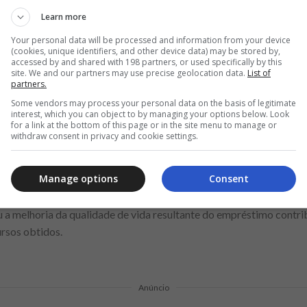
lisar sua capacidade real de pagamento antes de contratar novos
Learn more
Your personal data will be processed and information from your device
manter o controle das finanças exige disciplina e acompanhamento
(cookies, unique identifiers, and other device data) may be stored by,
atar crédito deve estar alinhado a um planejamento financeiro que p
accessed by and shared with 198 partners, or used specifically by this
site. We and our partners may use precise geolocation data.
List of
 renda disponível.
partners.
Some vendors may process your personal data on the basis of legitimate
édito garante um uso mais eficiente do recurso
interest, which you can object to by managing your options below. Look
for a link at the bottom of this page or in the site menu to manage or
withdraw consent in privacy and cookie settings.
s recursos é fundamental. Utilizar o empréstimo para pagar dívidas
ão pode ser uma decisão vantajosa. Evite usar o crédito para gas
Manage options
Consent
lidade bem definida, o risco de arrependimento ou prejuízo financ
 definir objetivos claros auxilia no acompanhamento do uso do cré
ou a melhoria da qualidade de vida resultante do empréstimo contr
ursos obtidos.
Anúncio