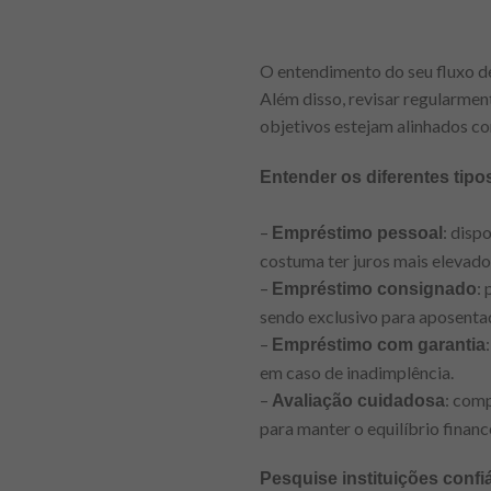
O entendimento do seu fluxo d
Além disso, revisar regularment
objetivos estejam alinhados c
Entender os diferentes tip
–
: disp
Empréstimo pessoal
costuma ter juros mais elevado
–
:
Empréstimo consignado
sendo exclusivo para aposentad
–
Empréstimo com garantia
em caso de inadimplência.
–
: comp
Avaliação cuidadosa
para manter o equilíbrio financ
Pesquise instituições conf