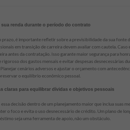
 sua renda durante o período do contrato
 prazo, é importante refletir sobre a previsibilidade da sua fonte
sionais em transição de carreira devem avaliar com cautela. Caso e
nceira antes da contratação. Isso garante maior segurança para hon
 rigoroso dos gastos mensais e evitar despesas desnecessárias du
Planejar cenários adversos e ajustar o orçamento com antecedê
preservar o equilíbrio econômico pessoal.
s claras para equilibrar dívidas e objetivos pessoais
 essa decisão dentro de um planejamento maior que inclua suas met
nter o foco e evita o uso desnecessário de crédito. Um plano de lo
réstimo seja uma ferramenta de apoio, não um obstáculo.