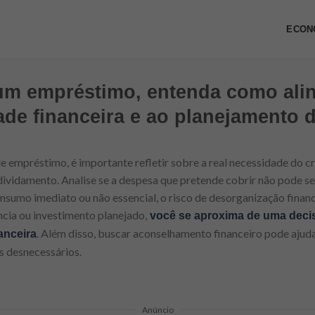
ECON
um empréstimo, entenda como ali
ade financeira e ao planejamento d
e empréstimo, é importante refletir sobre a real necessidade do c
ividamento. Analise se a despesa que pretende cobrir não pode s
nsumo imediato ou não essencial, o risco de desorganização finan
cia ou investimento planejado,
você se aproxima de uma deci
. Além disso, buscar aconselhamento financeiro pode ajuda
anceira
s desnecessários.
Anúncio