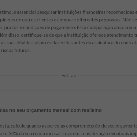
timo, é essencial pesquisar instituições financeiras reconhecidas 
opiniões de outros clientes e compare diferentes propostas. Não se
, prazos e condições de pagamento. Essa comparação amplia sua v
lém disso, certifique-se de que a instituição oferece atendimento 
 as suas dúvidas sejam esclarecidas antes da assinatura do contrat
 riscos futuros.
Anúncio
celas no seu orçamento mensal com realismo
posta, calcule quanto as parcelas comprometerão do seu orçamento
ssem 30% da sua renda mensal. Leve em consideração eventuais im