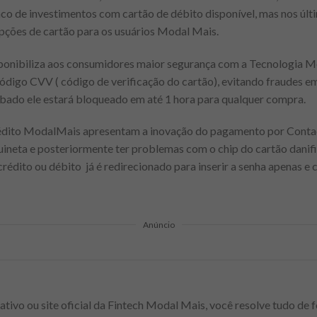
co de investimentos com cartão de débito disponível, mas nos úl
pções de cartão para os usuários Modal Mais.
ponibiliza aos consumidores maior segurança com a Tecnologia 
código CVV ( código de verificação do cartão), evitando fraudes e
ubado ele estará bloqueado em até 1 hora para qualquer compra.
rédito ModalMais apresentam a inovação do pagamento por Contac
quineta e posteriormente ter problemas com o chip do cartão dani
rédito ou débito já é redirecionado para inserir a senha apenas e 
Anúncio
ativo ou site oficial da Fintech Modal Mais, você resolve tudo de f