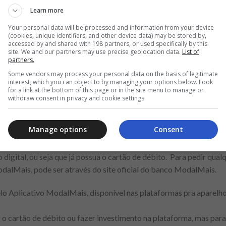
Learn more
Anúncio
Your personal data will be processed and information from your device
(cookies, unique identifiers, and other device data) may be stored by,
accessed by and shared with 198 partners, or used specifically by this
site. We and our partners may use precise geolocation data.
List of
partners.
Some vendors may process your personal data on the basis of legitimate
finite ModalMais é completo. Zero anuidade, possui tecnologia de 
interest, which you can object to by managing your options below. Look
 crédito e participa do programa de pontos exclusivos ModalMais
for a link at the bottom of this page or in the site menu to manage or
withdraw consent in privacy and cookie settings.
a o usuário como investimento real.
tar o cartão de crédito ModalMais?
Manage options
Consent
rtão ModalMais pode ser solicitada de forma simples, mas para iss
o digital, ou seja que já possua o cartão de débito. Para pedir qua
dalMais, pode ser através do site oficial do banco ModalMais.
lo Aplicativo ModalMais, disponível nas plataformas pra aparelh
 o cartão de débito ou fazer investimento na plataforma, mas para