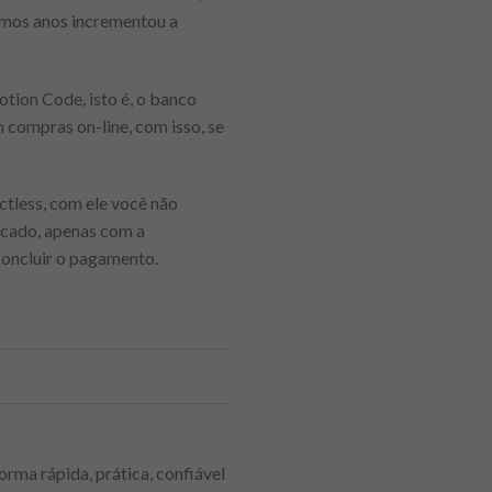
timos anos incrementou a
Motion Code
,
isto é, o banco
m compras on-line, com isso, se
tless, com ele você não
ficado, apenas com a
concluir o pagamento.
orma rápida, prática, confiável