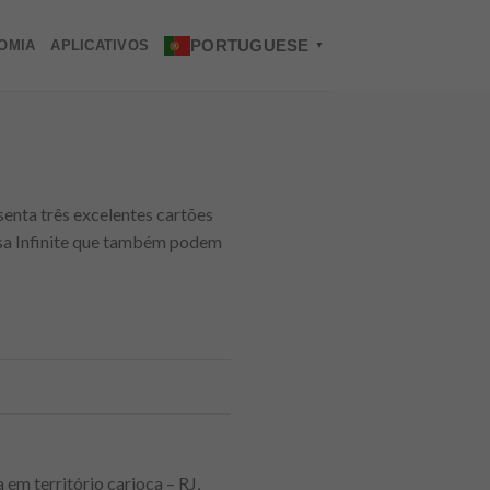
PORTUGUESE
OMIA
APLICATIVOS
▼
nta três excelentes cartões
Visa Infinite que também podem
em território carioca – RJ,