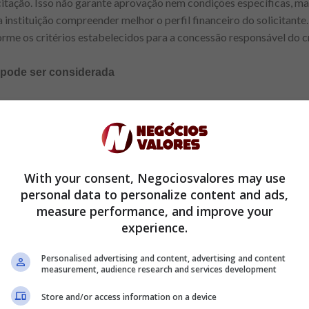
licitação. Isso não garante aprovação nem condições específicas, m
 instituição compreender melhor o perfil financeiro do solicitante
rme os critérios estabelecidos para a concessão responsável do c
 pode ser considerada
édito e das políticas adotadas pela instituição financeira, a fina
 pode fazer parte da análise. Em algumas situações, compreender 
ra produtos mais adequados às necessidades do consumidor. Indepe
steja alinhada ao planejamento financeiro e à capacidade de pag
efinidos e sustentáveis.
With your consent, Negociosvalores may use
personal data to personalize content and ads,
measure performance, and improve your
experience.
Anúncio
Personalised advertising and content, advertising and content
measurement, audience research and services development
Store and/or access information on a device