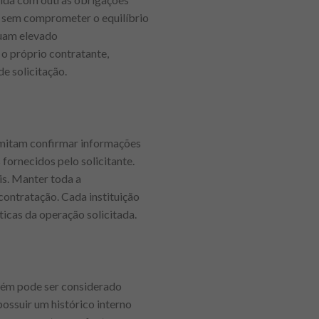
la sem comprometer o equilíbrio
suam elevado
 o próprio contratante,
e solicitação.
rmitam confirmar informações
fornecidos pelo solicitante.
is. Manter toda a
ontratação. Cada instituição
ticas da operação solicitada.
mbém pode ser considerado
ossuir um histórico interno