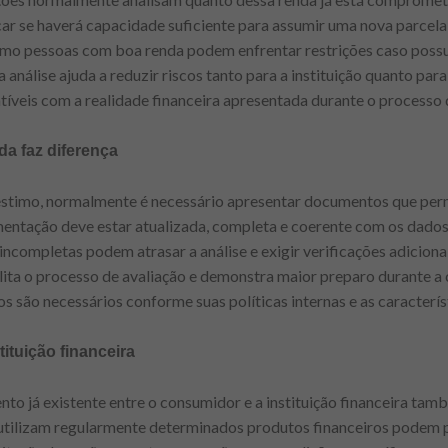
ficar se haverá capacidade suficiente para assumir uma nova parce
smo pessoas com boa renda podem enfrentar restrições caso pos
nálise ajuda a reduzir riscos tanto para a instituição quanto para
veis com a realidade financeira apresentada durante o processo d
a faz diferença
éstimo, normalmente é necessário apresentar documentos que pe
mentação deve estar atualizada, completa e coerente com os dados 
incompletas podem atrasar a análise e exigir verificações adiciona
ta o processo de avaliação e demonstra maior preparo durante a c
s são necessários conforme suas políticas internas e as caracterís
ituição financeira
nto já existente entre o consumidor e a instituição financeira ta
e utilizam regularmente determinados produtos financeiros podem p