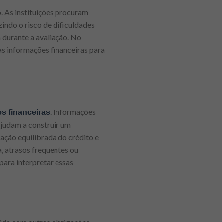
. As instituições procuram
zindo o risco de dificuldades
 durante a avaliação. No
as informações financeiras para
. Informações
es financeiras
judam a construir um
ação equilibrada do crédito e
, atrasos frequentes ou
 para interpretar essas
tida com outras obrigações