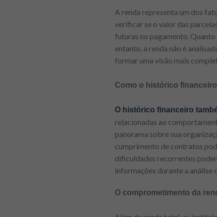
A renda representa um dos fato
verificar se o valor das parcel
futuras no pagamento. Quanto m
entanto, a renda não é analisa
formar uma visão mais complet
Como o histórico financeiro
O histórico financeiro també
relacionadas ao comportamento
panorama sobre sua organização
cumprimento de contratos pode
dificuldades recorrentes podem 
informações durante a análise 
O comprometimento da rend
Além da renda total, as insti