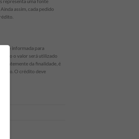
as representa uma fonte
. Ainda assim, cada pedido
rédito.
lidade informada para
como o valor será utilizado
ndentemente da finalidade, é
amento. O crédito deve