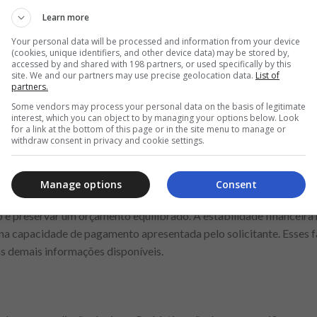
mento é analisada
Learn more
lta da combinação entre renda, despesas, obrigações já existentes
Your personal data will be processed and information from your device
(cookies, unique identifiers, and other device data) may be stored by,
se o consumidor conseguirá cumprir os pagamentos durante toda a 
accessed by and shared with 198 partners, or used specifically by this
nformações para reduzir riscos e promover operações mais equilibra
site. We and our partners may use precise geolocation data.
List of
partners.
ável que o próprio consumidor faça esse cálculo, verificando se
Some vendors may process your personal data on the basis of legitimate
ovas parcelas.
interest, which you can object to by managing your options below. Look
for a link at the bottom of this page or in the site menu to manage or
withdraw consent in privacy and cookie settings.
também importa
 adotem metodologias próprias, demonstrar estabilidade financei
Manage options
Consent
e do crédito. Isso envolve manter uma administração organizada da
 e preservar um orçamento equilibrado. A estabilidade financeira 
a na capacidade de pagamento apresentada pelo solicitante. Esses
 demais informações disponíveis.