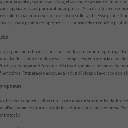
lve uma avaliação de risco. O objetivo não é apenas verificar a p
o seja sustentável para ambas as partes. A análise de risco cons
onstruir um panorama sobre o perfil do solicitante. Esse procedime
nanceiras para promover operações responsáveis e reduzir a probab
ação
mo, organizar as finanças pessoais pode aumentar a segurança dur
atualizados, controlar despesas e compreender a própria capacid
lém disso, comparar diferentes ofertas disponíveis no mercado per
financeiros. Preparação adequada reduz dúvidas e favorece decisõ
 propostas
ode oferecer condições diferentes para uma mesma modalidade de e
e análise variam conforme a política adotada por cada empresa. Po
ontratação.