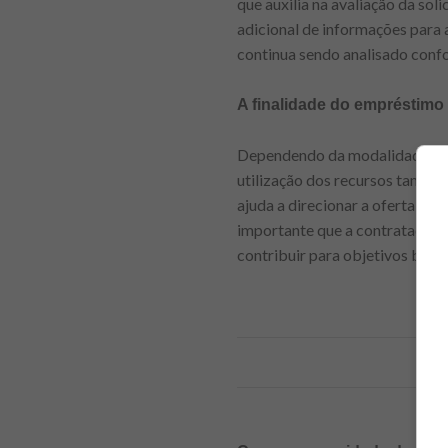
que auxilia na avaliação da so
adicional de informações para a
continua sendo analisado confo
A finalidade do empréstimo
Dependendo da modalidade de cr
utilização dos recursos também
ajuda a direcionar a oferta pa
importante que a contratação e
contribuir para objetivos bem d