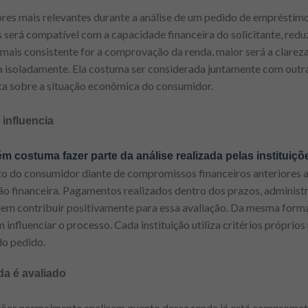
res mais relevantes durante a análise de um pedido de empréstimo
as será compatível com a capacidade financeira do solicitante, redu
ais consistente for a comprovação da renda, maior será a clareza
da isoladamente. Ela costuma ser considerada juntamente com outr
a sobre a situação econômica do consumidor.
 influencia
m costuma fazer parte da análise realizada pelas instituiçõ
 do consumidor diante de compromissos financeiros anteriores a
 financeira. Pagamentos realizados dentro dos prazos, administr
m contribuir positivamente para essa avaliação. Da mesma forma
influenciar o processo. Cada instituição utiliza critérios próprios
do pedido.
a é avaliado
tuições normalmente analisam quanto dessa renda já está comprome