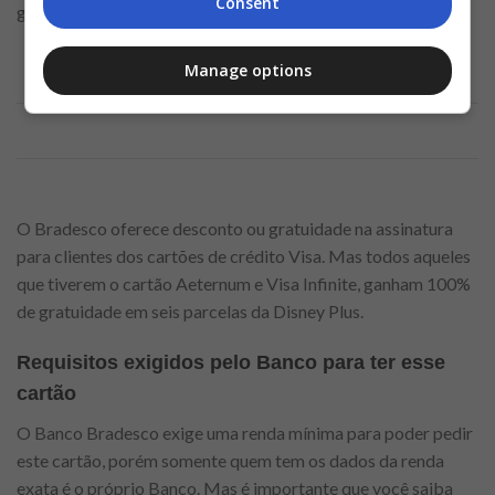
Consent
gostar de saber a novidade.
Manage options
Anúncio
O Bradesco oferece desconto ou gratuidade na assinatura
para clientes dos cartões de crédito Visa. Mas todos aqueles
que tiverem o cartão Aeternum e Visa Infinite, ganham 100%
de gratuidade em seis parcelas da Disney Plus.
Requisitos exigidos pelo Banco para ter esse
cartão
O Banco Bradesco exige uma renda mínima para poder pedir
este cartão, porém somente quem tem os dados da renda
exata é o próprio Banco. Mas é importante que você saiba