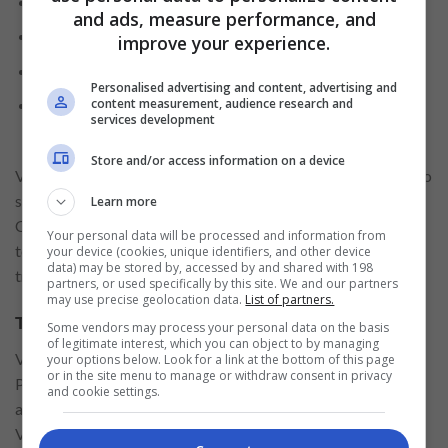
Uma pontuação especial no Programa de Recompensas;
and ads, measure performance, and
Bônus de boas vindas com 100 mil pontos Livelo;
improve your experience.
Visa airport companion e seguro perda de conexão;
Personalised advertising and content, advertising and
content measurement, audience research and
Visa Concierge, Visa médico online e free valet
services development
restaurantes.
Store and/or access information on a device
Viu quanta vantagem incrível esse cartão oferece? E você não
sabe da maior novidade… as vantagens não param por aqui!
Learn more
Caso você se torne um cliente Aeternum, ficará ciente de
Your personal data will be processed and information from
todos os benefícios que estarão à sua disposição, pode ficar
your device (cookies, unique identifiers, and other device
data) may be stored by, accessed by and shared with 198
tranquilo!
partners, or used specifically by this site. We and our partners
may use precise geolocation data.
List of partners.
Tenha acesso gratuito a plataforma do Disney+
Some vendors may process your personal data on the basis
of legitimate interest, which you can object to by managing
Você sabia que o streaming Disney+ é afiliado ao Bradesco?
your options below. Look for a link at the bottom of this page
or in the site menu to manage or withdraw consent in privacy
Pois é! Isso faz com que você possa ter mais benefícios
and cookie settings.
ainda! Se você é fã de séries e filmes da Disney, da Marvel,
Vingadores, da saga Star Wars, Frozen e muitos outros, vai