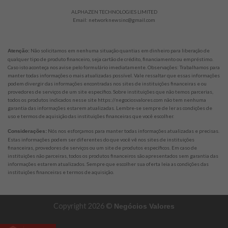
ALPHAZEN TECHNOLOGIES LIMITED
Email: networknewsinc@gmail.com
Não solicitamos em nenhuma situação quantias em dinheiro para liberação de
Atenção:
qualquer tipo de produto financeiro, seja cartão de crédito, financiamento ou empréstimo.
Caso isto aconteça nos avise pelo formulário imediatamente. Observações: Trabalhamos para
manter todas informações o mais atualizadas possível. Vale ressaltar que essas informações
podem divergir das informações encontradas nos sites de instituições financeiras e ou
provedores de serviços de um site específico. Sobre instituições que não temos parcerias,
todos os produtos indicados nesse site https://negociosvalores.com não tem nenhuma
garantia das informações estarem atualizadas. Lembre-se sempre de ler as condições de
uso e termos de aquisição das instituições financeiras que você escolher.
Nós nos esforçamos para manter todas informações atualizadas e precisas.
Considerações:
Estas informações podem ser diferentes do que você vê nos sites de instituições
financeiras, provedores de serviços ou um site de produtos específicos. Em caso de
instituições não parceiras, todos os produtos financeiros são apresentados sem garantia das
informações estarem atualizados. Sempre que escolher sua oferta leia as condições das
instituições financeiras e termos de aquisição.
Copyright 2026 ©
Negócios Valores