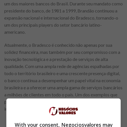
um dos maiores bancos do Brasil. Durante seu mandato como
presidente do banco, de 1981 a 1999, Brandão continuou a
expansão nacional e internacional do Bradesco, tornando-o
um dos principais players do setor bancário latino-
americano.
Atualmente, o Bradesco é conhecido não apenas por sua
solidez financeira, mas também por seu compromisso com a
inovação tecnológica e a prestação de serviços de alta
qualidade. Com uma ampla rede de agências espalhadas por
todo o território brasileiro e uma crescente presença digital,
o banco continua a desempenhar um papel vital na economia
brasileira e a oferecer uma ampla gama de serviços bancários
a milhões de clientes em todo o país. Um dos exemplos que
podemos citar é o novo cartão Neo, que foi criado com o
intuito de facilitar a vida corrida dos brasileiros.
With your consent, Negociosvalores may