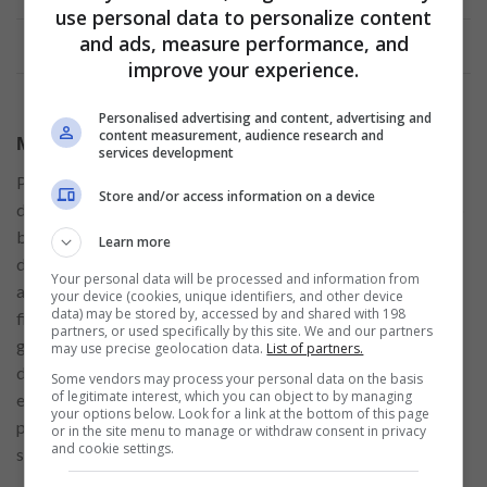
use personal data to personalize content
Anúncio
and ads, measure performance, and
improve your experience.
Personalised advertising and content, advertising and
content measurement, audience research and
Múltiplas vantagens!
services development
Para você que ainda está em dúvida entre solicitar o cartão
Store and/or access information on a device
de crédito Bradesco Neo ou não, os parágrafos abaixo serão
bem esclarecedores para você e irão te ajudar a tomar uma
Learn more
decisão positiva, afinal esse cartão oferece uma gama
Your personal data will be processed and information from
abrangente de benefícios que visam simplificar a vida
your device (cookies, unique identifiers, and other device
data) may be stored by, accessed by and shared with 198
financeira dos seus clientes. Um dos destaques é a anuidade
partners, or used specifically by this site. We and our partners
gratuita, contanto que o cliente mantenha uma fatura mensal
may use precise geolocation data.
List of partners.
de pelo menos R$50, e cá para nós, não é nada difícil manter
Some vendors may process your personal data on the basis
of legitimate interest, which you can object to by managing
essa regularidade mensal, não é mesmo? Essa política
your options below. Look for a link at the bottom of this page
permite que os usuários desfrutem dos serviços do cartão
or in the site menu to manage or withdraw consent in privacy
and cookie settings.
sem se preocuparem com custos adicionais.