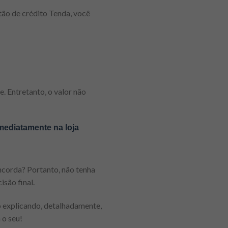
tão de crédito Tenda, você
. Entretanto, o valor não
mediatamente na loja
oncorda? Portanto, não tenha
isão final.
 explicando, detalhadamente,
 o seu!