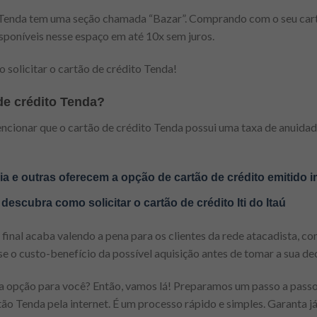
da Tenda tem uma seção chamada “Bazar”. Comprando com o seu car
isponíveis nesse espaço em até 10x sem juros.
 solicitar o cartão de crédito Tenda!
de crédito Tenda?
encionar que o cartão de crédito Tenda possui uma taxa de anuidade
.
 e outras oferecem a opção de cartão de crédito emitido i
descubra como solicitar o cartão de crédito Iti do Itaú
 final acaba valendo a pena para os clientes da rede atacadista, c
ise o custo-benefício da possível aquisição antes de tomar a sua dec
a opção para você? Então, vamos lá! Preparamos um passo a passo
ão Tenda pela internet. É um processo rápido e simples. Garanta já