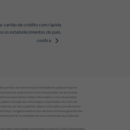
a: cartão de crédito com rápida
s os estabelecimentos do país,
confira
o quantias em dinheiro para liberação de qualquer tipo de
nanciamento ou empréstimo. Caso isto aconteça nos avise pelo
alhamos para manter todas informações o mais atualizadas
es podem divergir das informações encontradas nos sites de
rviços de um site específico. Sobre instituições que não temos
 site https://negociosvalores.com não tem nenhuma garantia das
empre de ler as condições de uso e termos de aquisição das
er todas informações atualizadas e precisas. Estas informações