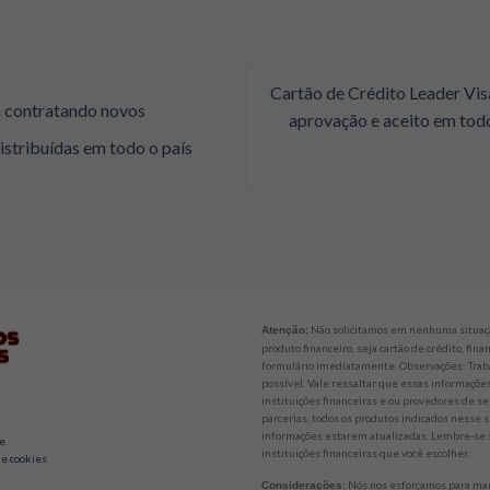
Cartão de Crédito Leader Vis
á contratando novos
aprovação e aceito em todo
istribuídas em todo o país
Não solicitamos em nenhuma situaçã
Atenção:
produto financeiro, seja cartão de crédito, fi
formulário imediatamente. Observações: Trab
possível. Vale ressaltar que essas informaçõ
instituições financeiras e ou provedores de se
parcerias, todos os produtos indicados nesse
informações estarem atualizadas. Lembre-se s
de
instituições financeiras que você escolher.
 e cookies
Nós nos esforçamos para mant
Considerações: