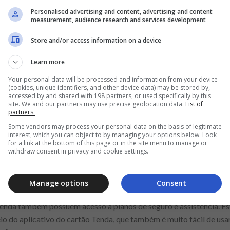
Personalised advertising and content, advertising and content
measurement, audience research and services development
Store and/or access information on a device
Learn more
Your personal data will be processed and information from your device
(cookies, unique identifiers, and other device data) may be stored by,
crédito Tenda
accessed by and shared with 198 partners, or used specifically by this
site. We and our partners may use precise geolocation data.
List of
rédito Tenda? Então, para começar, apenas os usuários desse cart
partners.
ento dentro das lojas Tenda, além de 10% de desconto na lanchon
Some vendors may process your personal data on the basis of legitimate
interest, which you can object to by managing your options below. Look
for a link at the bottom of this page or in the site menu to manage or
tório brasileiro, pois tem bandeira Elo. A bandeira, além disso, a
withdraw consent in privacy and cookie settings.
tomática
 descontos em diversas lojas parceiras, e muito mais.
Manage options
Consent
Tenda também possuem acesso a planos de seguro e assistência. Est
o do aplicativo do cartão Tenda, que também é muito fácil de usar