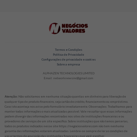
Termos e Condições
Política de Privacidade
Configurações de privacidade e cookies
Sobre a empresa
ALPHAZEN TECHNOLOGIES LIMITED
Email: networknewsinc@gmail.com
Não solicitamos em nenhuma situação quantias em dinheiro para liberação de
Atenção:
qualquer tipo de produto financeiro, seja cartão de crédito, financiamento ou empréstimo.
Caso isto aconteça nos avise pelo formulário imediatamente. Observações: Trabalhamos para
manter todas informações o mais atualizadas possível. Vale ressaltar que essas informações
podem divergir das informações encontradas nos sites de instituições financeiras e ou
provedores de serviços de um site específico. Sobre instituições que não temos parcerias,
todos os produtos indicados nesse site https://negociosvalores.com não tem nenhuma
garantia das informações estarem atualizadas. Lembre-se sempre de ler as condições de
uso e termos de aquisição das instituições financeiras que você escolher.