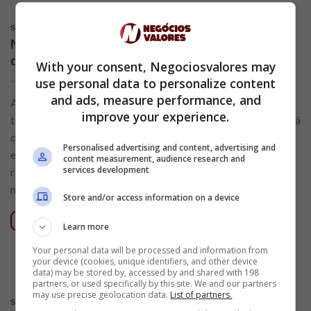
SEM CATEGORIA
Nubank, Santander SX ou Inter? Qual cartão
de crédito leva a melhor?
With your consent, Negociosvalores may
use personal data to personalize content
and ads, measure performance, and
A cada dia mais, mais e mais opções de cartões de crédito
improve your experience.
têm surgido no mercado financeiro. Com tantas alternativas à
disposição é normal que as dúvidas sobre qual cartão
Personalised advertising and content, advertising and
escolher para manter um vínculo financeiro sejam mais
content measurement, audience research and
services development
recorrentes. Entre os cartões que mais tem se destacado no
momento, figuram os cartões Nubank, Banco Inter […]
Store and/or access information on a device
CONTINUAR LENDO
→
Learn more
Your personal data will be processed and information from
your device (cookies, unique identifiers, and other device
data) may be stored by, accessed by and shared with 198
partners, or used specifically by this site. We and our partners
may use precise geolocation data.
List of partners.
SEM CATEGORIA