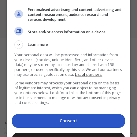
Personalised advertising and content, advertising and
content measurement, audience research and
services development
Store and/or access information on a device
Learn more
Your personal data will be processed and information from
your device (cookies, unique identifiers, and other device
data) may be stored by, accessed by and shared with 198
partners, or used specifically by this site. We and our partners
may use precise geolocation data.
List of partners.
Termos e Condições
Política de Privacidade
Some vendors may process your personal data on the basis
Configurações de privacidade e cookies
of legitimate interest, which you can object to by managing
Sobre a empresa
your options below. Look for a link at the bottom of this page
or in the site menu to manage or withdraw consent in privacy
ALPHAZEN TECHNOLOGIES LIMITED
and cookie settings.
Email: networknewsinc@gmail.com
Consent
Não solicitamos em nenhuma situação quantias em dinheiro para liberação de
Atenção:
qualquer tipo de produto financeiro, seja cartão de crédito, financiamento ou empréstimo.
Caso isto aconteça nos avise pelo formulário imediatamente. Observações: Trabalhamos para