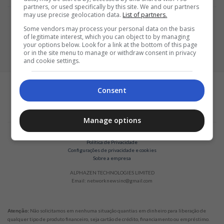
partners, or used specifically by this site. We and our partners
may use precise geolocation data.
List of partners.
Some vendors may process your personal data on the basis
of legitimate interest, which you can object to by managing
your options below. Look for a link at the bottom of this page
or in the site menu to manage or withdraw consent in privacy
and cookie settings.
Consent
Manage options
Termos e Condições
Política de Privacidade
Configurações de privacidade e cookies
Sobre a empresa
ALPHAZEN TECHNOLOGIES LIMITED
Email: networknewsinc@gmail.com
Não solicitamos em nenhuma situação quantias em dinheiro para liberação de
Atenção:
qualquer tipo de produto financeiro, seja cartão de crédito, financiamento ou empréstimo.