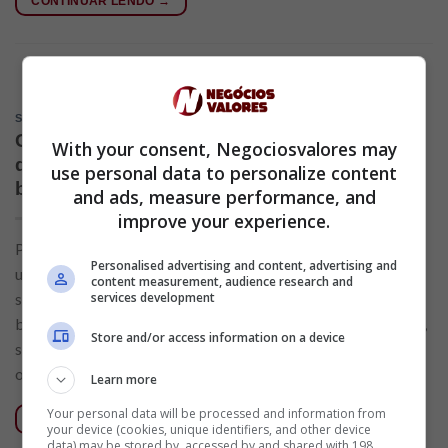
CONTINUAR LENDO
→
SEM CATEGORIA
Conheça as melhores alternativas de cartão
With your consent, Negociosvalores may
de crédito no mercado para quem tem score
use personal data to personalize content
baixo
and ads, measure performance, and
improve your experience.
Pontuação de crédito pouco significativa pode atrapalhar o
Personalised advertising and content, advertising and
usuário durante a solicitação de um cartão de crédito. Se o
content measurement, audience research and
services development
serviço em questão é o disponibilizado pelo Nubank, o score
baixo certamente impedirá que consiga o cartão. Entretanto,
Store and/or access information on a device
saiba que é possível ter um cartão 100% digital recorrendo a
outros bancos. Veja como garantir o seu […]
Learn more
Your personal data will be processed and information from
CONTINUAR LENDO
→
your device (cookies, unique identifiers, and other device
data) may be stored by, accessed by and shared with 198