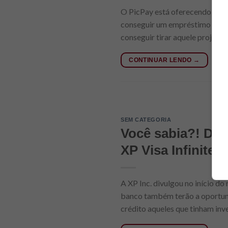
O PicPay está oferecendo crédi
conseguir um empréstimo sem bu
conseguir tirar aquele projeto
CONTINUAR LENDO
→
SEM CATEGORIA
Você sabia?! Dá p
XP Visa Infinite
A XP Inc. divulgou no início do
banco também terão a oportunid
crédito aqueles que tinham inve