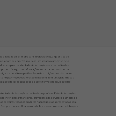
o quantias em dinheiro para liberação de qualquer tipo de
nanciamento ou empréstimo. Caso isto aconteça nos avise pelo
alhamos para manter todas informações o mais atualizadas
es podem divergir das informações encontradas nos sites de
rviços de um site específico. Sobre instituições que não temos
 site https://negociosvalores.com não tem nenhuma garantia das
empre de ler as condições de uso e termos de aquisição das
er todas informações atualizadas e precisas. Estas informações
 de instituições financeiras, provedores de serviços ou um site de
 não parceiras, todos os produtos financeiros são apresentados sem
 Sempre que escolher sua oferta leia as condições das instituições