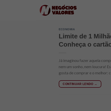
Skip
to
content
ECONOMIA
Limite de 1 Milh
Conheça o cartão
Já imaginou fazer aquela compr
nem um sonho, nem loucura! Est
gosta de comprar e o melhor: 
CONTINUAR LENDO
→