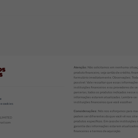
Não solicitamos em nenhuma situaçã
Atenção:
produto financeiro, seja cartão de crédito, fi
formulário imediatamente. Observações: Trab
possível. Vale ressaltar que essas informaçõ
instituições financeiras e ou provedores de se
parcerias, todos os produtos indicados nesse
informações estarem atualizadas. Lembre-se s
de
instituições financeiras que você escolher.
 e cookies
Nós nos esforçamos para mant
Considerações:
podem ser diferentes do que você vê nos sites
LIMITED
produtos específicos. Em caso de instituições
ail.com
garantia das informações estarem atualizados.
financeiras e termos de aquisição.