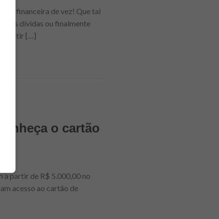
vida financeira de vez! Que tal
r das dívidas ou finalmente
nvestir […]
 conheça o cartão
m a partir de R$ 5.000,00 no
nham acesso ao cartão de