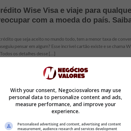
rédito Wise Visa e viaje para qualque
eocupar com a moeda do país. Saiba
crédito que seja aceito no mundo todo, tem a menor taxa de conve
nseguiu pensar em algum? Esse incrível cartão existe e se chama W
 Todos os detalhes desse […]
With your consent, Negociosvalores may use
personal data to personalize content and ads,
measure performance, and improve your
y: peça seu dinheiro sem sair de c
experience.
 mercado. Veja como pedir agora!
Personalised advertising and content, advertising and content
measurement, audience research and services development