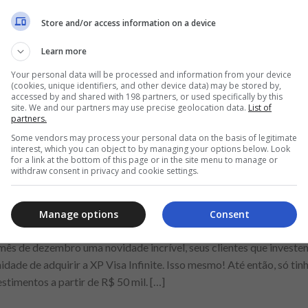
to de excelente custo-benefício para você conseguir resolver sua 
Store and/or access information on a device
rocracia e com condições de pagamento facilitadas para se livra
 da casa própria do papel? Ou você também pode usar o valor para i
Learn more
Your personal data will be processed and information from your device
(cookies, unique identifiers, and other device data) may be stored by,
accessed by and shared with 198 partners, or used specifically by this
site. We and our partners may use precise geolocation data.
List of
partners.
Some vendors may process your personal data on the basis of legitimate
interest, which you can object to by managing your options below. Look
for a link at the bottom of this page or in the site menu to manage or
withdraw consent in privacy and cookie settings.
ra investir com o cartão de crédito,
Manage options
Consent
 mês de dezembro uma novidade incrível, seus clientes que investe
ade de adquirir a XP Visa Infinite. Isso mesmo! Até então, só ti
stimentos a partir de R$ 50 mil. […]