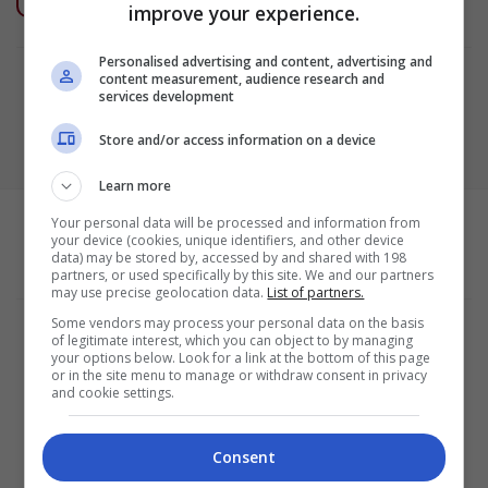
CONTINUAR LENDO
→
improve your experience.
Personalised advertising and content, advertising and
content measurement, audience research and
services development
Store and/or access information on a device
Learn more
Your personal data will be processed and information from
your device (cookies, unique identifiers, and other device
data) may be stored by, accessed by and shared with 198
partners, or used specifically by this site. We and our partners
may use precise geolocation data.
List of partners.
Some vendors may process your personal data on the basis
Termos e Condições
of legitimate interest, which you can object to by managing
Política de Privacidade
your options below. Look for a link at the bottom of this page
Configurações de privacidade e cookies
or in the site menu to manage or withdraw consent in privacy
Sobre a empresa
and cookie settings.
ALPHAZEN TECHNOLOGIES LIMITED
Email: networknewsinc@gmail.com
Consent