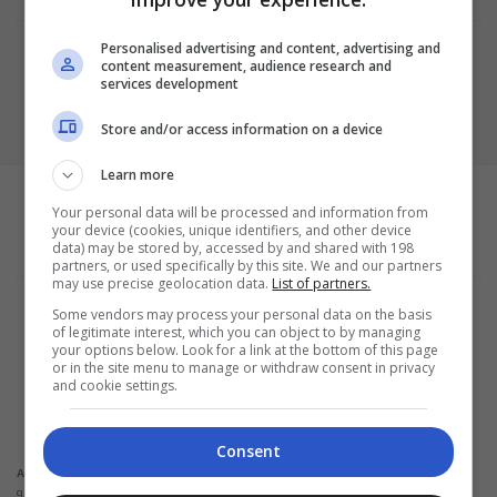
Personalised advertising and content, advertising and
content measurement, audience research and
services development
Store and/or access information on a device
Learn more
Your personal data will be processed and information from
your device (cookies, unique identifiers, and other device
data) may be stored by, accessed by and shared with 198
partners, or used specifically by this site. We and our partners
may use precise geolocation data.
List of partners.
Termos e Condições
Some vendors may process your personal data on the basis
Política de Privacidade
of legitimate interest, which you can object to by managing
Configurações de privacidade e cookies
your options below. Look for a link at the bottom of this page
Sobre a empresa
or in the site menu to manage or withdraw consent in privacy
and cookie settings.
ALPHAZEN TECHNOLOGIES LIMITED
Email: networknewsinc@gmail.com
Consent
Não solicitamos em nenhuma situação quantias em dinheiro para liberação de
Atenção:
qualquer tipo de produto financeiro, seja cartão de crédito, financiamento ou empréstimo.