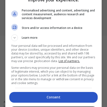
Personalised advertising and content, advertising and
content measurement, audience research and
services development
Store and/or access information on a device
Learn more
Your personal data will be processed and information from
your device (cookies, unique identifiers, and other device
data) may be stored by, accessed by and shared with 198
partners, or used specifically by this site. We and our partners
may use precise geolocation data.
List of partners.
Termos e Condições
Some vendors may process your personal data on the basis
Política de Privacidade
of legitimate interest, which you can object to by managing
Configurações de privacidade e cookies
your options below. Look for a link at the bottom of this page
Sobre a empresa
or in the site menu to manage or withdraw consent in privacy
and cookie settings.
ALPHAZEN TECHNOLOGIES LIMITED
Email: networknewsinc@gmail.com
Consent
Não solicitamos em nenhuma situação quantias em dinheiro para liberação de
Atenção:
qualquer tipo de produto financeiro, seja cartão de crédito, financiamento ou empréstimo.