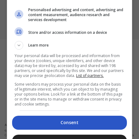
Personalised advertising and content, advertising and
content measurement, audience research and
services development
Store and/or access information on a device
Learn more
Your personal data will be processed and information from
your device (cookies, unique identifiers, and other device
data) may be stored by, accessed by and shared with 198
partners, or used specifically by this site. We and our partners
may use precise geolocation data.
List of partners.
Termos e Condições
Política de Privacidade
Some vendors may process your personal data on the basis
Configurações de privacidade e cookies
of legitimate interest, which you can object to by managing
Sobre a empresa
your options below. Look for a link at the bottom of this page
or in the site menu to manage or withdraw consent in privacy
ALPHAZEN TECHNOLOGIES LIMITED
and cookie settings.
Email: networknewsinc@gmail.com
Consent
Não solicitamos em nenhuma situação quantias em dinheiro para liberação de
Atenção:
qualquer tipo de produto financeiro, seja cartão de crédito, financiamento ou empréstimo.
Caso isto aconteça nos avise pelo formulário imediatamente. Observações: Trabalhamos para