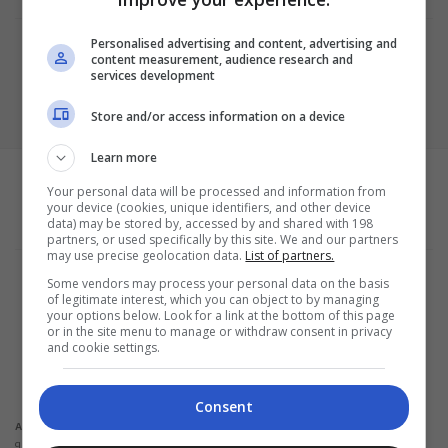
Personalised advertising and content, advertising and
content measurement, audience research and
services development
Store and/or access information on a device
Learn more
Your personal data will be processed and information from
your device (cookies, unique identifiers, and other device
data) may be stored by, accessed by and shared with 198
partners, or used specifically by this site. We and our partners
may use precise geolocation data.
List of partners.
Termos e Condições
Some vendors may process your personal data on the basis
Política de Privacidade
of legitimate interest, which you can object to by managing
Configurações de privacidade e cookies
your options below. Look for a link at the bottom of this page
Sobre a empresa
or in the site menu to manage or withdraw consent in privacy
and cookie settings.
ALPHAZEN TECHNOLOGIES LIMITED
Email: networknewsinc@gmail.com
Consent
Não solicitamos em nenhuma situação quantias em dinheiro para liberação de
Atenção:
qualquer tipo de produto financeiro, seja cartão de crédito, financiamento ou empréstimo.