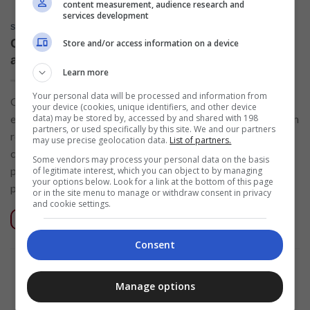
content measurement, audience research and
services development
SEM CATEGORIA
Conheça o Cartão Itaú Click Platinum e
Store and/or access information on a device
aprenda como solicitar o seu agora
Learn more
Your personal data will be processed and information from
O essencial do cartão Itaú Click sem dúvidas é sua batalha
your device (cookies, unique identifiers, and other device
data) may be stored by, accessed by and shared with 198
em oposição a anuidade. Afinal de contas, se o utente tiver um
partners, or used specifically by this site. We and our partners
roçado de somente cem reais mensais em compras, tornam o
may use precise geolocation data.
List of partners.
cliente maquinalmente desocupado da urgência de pagar a
Some vendors may process your personal data on the basis
parcela daquele mês. Dessa forma, o Click é ideal para que
of legitimate interest, which you can object to by managing
your options below. Look for a link at the bottom of this page
pessoas planeja realizar […]
or in the site menu to manage or withdraw consent in privacy
and cookie settings.
CONTINUAR LENDO
→
Consent
Manage options