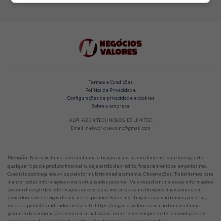
Termos e Condições
Política de Privacidade
Configurações de privacidade e cookies
Sobre a empresa
ALPHAZEN TECHNOLOGIES LIMITED
Email: networknewsinc@gmail.com
Não solicitamos em nenhuma situação quantias em dinheiro para liberação de
Atenção:
qualquer tipo de produto financeiro, seja cartão de crédito, financiamento ou empréstimo.
Caso isto aconteça nos avise pelo formulário imediatamente. Observações: Trabalhamos para
manter todas informações o mais atualizadas possível. Vale ressaltar que essas informações
podem divergir das informações encontradas nos sites de instituições financeiras e ou
provedores de serviços de um site específico. Sobre instituições que não temos parcerias,
todos os produtos indicados nesse site https://negociosvalores.com não tem nenhuma
garantia das informações estarem atualizadas. Lembre-se sempre de ler as condições de
uso e termos de aquisição das instituições financeiras que você escolher.