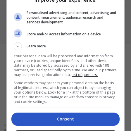
Personalised advertising and content, advertising and
content measurement, audience research and
services development
Store and/or access information on a device
Learn more
Your personal data will be processed and information from
your device (cookies, unique identifiers, and other device
data) may be stored by, accessed by and shared with 198
partners, or used specifically by this site. We and our partners
may use precise geolocation data.
List of partners.
Termos e Condições
Some vendors may process your personal data on the basis
Política de Privacidade
of legitimate interest, which you can object to by managing
Configurações de privacidade e cookies
your options below. Look for a link at the bottom of this page
Sobre a empresa
or in the site menu to manage or withdraw consent in privacy
and cookie settings.
ALPHAZEN TECHNOLOGIES LIMITED
Email: networknewsinc@gmail.com
Consent
Não solicitamos em nenhuma situação quantias em dinheiro para liberação de
Atenção:
qualquer tipo de produto financeiro, seja cartão de crédito, financiamento ou empréstimo.