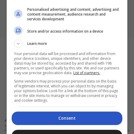
Personalised advertising and content, advertising and
content measurement, audience research and
services development
Store and/or access information on a device
Learn more
Your personal data will be processed and information from
your device (cookies, unique identifiers, and other device
data) may be stored by, accessed by and shared with 198
partners, or used specifically by this site. We and our partners
may use precise geolocation data.
List of partners.
Termos e Condições
Política de Privacidade
Some vendors may process your personal data on the basis
Configurações de privacidade e cookies
of legitimate interest, which you can object to by managing
Sobre a empresa
your options below. Look for a link at the bottom of this page
or in the site menu to manage or withdraw consent in privacy
ALPHAZEN TECHNOLOGIES LIMITED
and cookie settings.
Email: networknewsinc@gmail.com
Consent
Não solicitamos em nenhuma situação quantias em dinheiro para liberação de
Atenção:
qualquer tipo de produto financeiro, seja cartão de crédito, financiamento ou empréstimo.
Caso isto aconteça nos avise pelo formulário imediatamente. Observações: Trabalhamos para