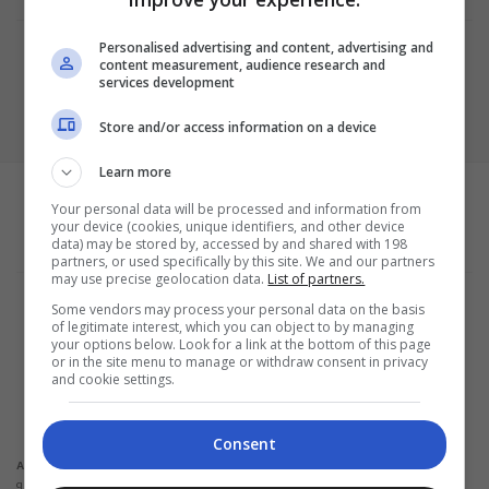
Personalised advertising and content, advertising and
content measurement, audience research and
services development
Store and/or access information on a device
Learn more
Your personal data will be processed and information from
your device (cookies, unique identifiers, and other device
data) may be stored by, accessed by and shared with 198
partners, or used specifically by this site. We and our partners
may use precise geolocation data.
List of partners.
Termos e Condições
Some vendors may process your personal data on the basis
Política de Privacidade
of legitimate interest, which you can object to by managing
Configurações de privacidade e cookies
your options below. Look for a link at the bottom of this page
Sobre a empresa
or in the site menu to manage or withdraw consent in privacy
and cookie settings.
ALPHAZEN TECHNOLOGIES LIMITED
Email: networknewsinc@gmail.com
Consent
Não solicitamos em nenhuma situação quantias em dinheiro para liberação de
Atenção:
qualquer tipo de produto financeiro, seja cartão de crédito, financiamento ou empréstimo.