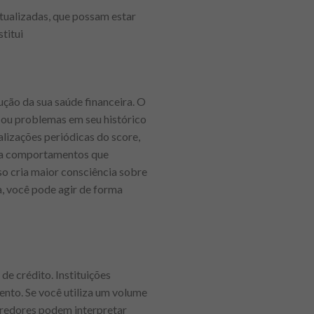
atualizadas, que possam estar
titui
ução da sua saúde financeira. O
 ou problemas em seu histórico
lizações periódicas do score,
ara comportamentos que
so cria maior consciência sobre
, você pode agir de forma
de crédito. Instituições
ento. Se você utiliza um volume
 credores podem interpretar