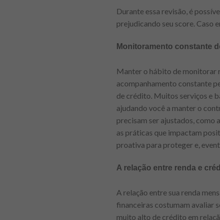
Durante essa revisão, é possív
prejudicando seu score. Caso e
Monitoramento constante do
Manter o hábito de monitorar r
acompanhamento constante perm
de crédito. Muitos serviços e 
ajudando você a manter o cont
precisam ser ajustados, como a 
as práticas que impactam posi
proativa para proteger e, even
A relação entre renda e créd
A relação entre sua renda mensa
financeiras costumam avaliar s
muito alto de crédito em relaçã