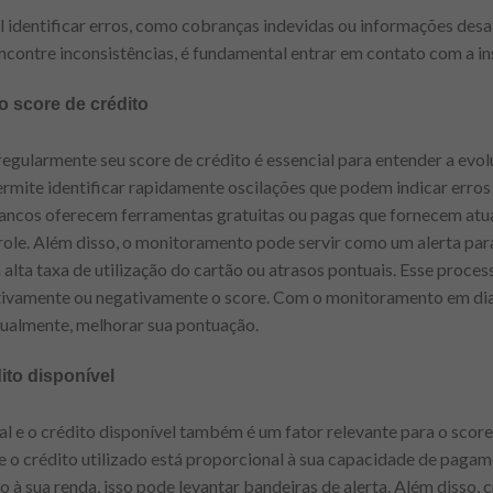
el identificar erros, como cobranças indevidas ou informações des
ncontre inconsistências, é fundamental entrar em contato com a ins
 score de crédito
egularmente seu score de crédito é essencial para entender a evol
ite identificar rapidamente oscilações que podem indicar erros
bancos oferecem ferramentas gratuitas ou pagas que fornecem atua
role. Além disso, o monitoramento pode servir como um alerta p
alta taxa de utilização do cartão ou atrasos pontuais. Esse proces
tivamente ou negativamente o score. Com o monitoramento em dia
tualmente, melhorar sua pontuação.
ito disponível
l e o crédito disponível também é um fator relevante para o score 
e o crédito utilizado está proporcional à sua capacidade de pagam
o à sua renda, isso pode levantar bandeiras de alerta. Além disso,