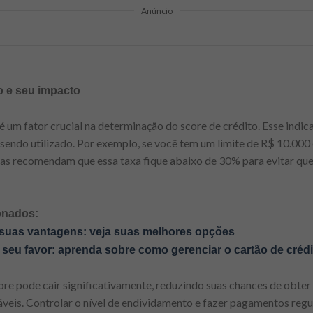
Anúncio
to e seu impacto
 é um fator crucial na determinação do score de crédito. Esse indi
á sendo utilizado. Por exemplo, se você tem um limite de R$ 10.000 e
stas recomendam que essa taxa fique abaixo de 30% para evitar qu
onados:
suas vantagens: veja suas melhores opções
a seu favor: aprenda sobre como gerenciar o cartão de crédi
score pode cair significativamente, reduzindo suas chances de obte
veis. Controlar o nível de endividamento e fazer pagamentos regu