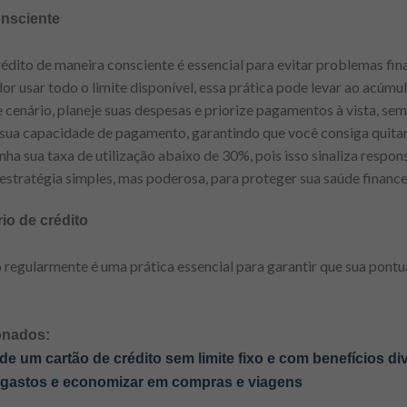
onsciente
 crédito de maneira consciente é essencial para evitar problemas f
or usar todo o limite disponível, essa prática pode levar ao acúm
 cenário, planeje suas despesas e priorize pagamentos à vista, sem
à sua capacidade de pagamento, garantindo que você consiga quitar
ha sua taxa de utilização abaixo de 30%, pois isso sinaliza respon
 estratégia simples, mas poderosa, para proteger sua saúde finance
io de crédito
o regularmente é uma prática essencial para garantir que sua pontua
onados:
e um cartão de crédito sem limite fixo e com benefícios di
 gastos e economizar em compras e viagens