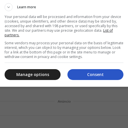
rsos online, livros e consultorias, que podem auxiliar nesse proc
Learn more
rá para construir um histórico financeiro positivo.
Your personal data will be processed and information from your device
 automáticos
(cookies, unique identifiers, and other device data) may be stored by,
accessed by and shared with 198 partners, or used specifically by this
site. We and our partners may use precise geolocation data.
List of
dem ser grandes aliados na organização financeira e na manuten
partners.
oferecida pela maioria dos bancos, permite que você programe o p
Some vendors may process your personal data on the basis of legitimate
interest, which you can object to by managing your options below. Look
trasos e suas consequências negativas, como multas, juros elevad
for a link at the bottom of this page or in the site menu to manage or
os aliviam o estresse de lembrar datas importantes e ajudam a cr
withdraw consent in privacy and cookie settings.
r que sua conta tenha saldo suficiente para cobrir essas transaçõe
 mesmo com o sistema automático. Assim, você combina conveniê
Manage options
Consent
utação e mantendo um histórico positivo.
Anúncio