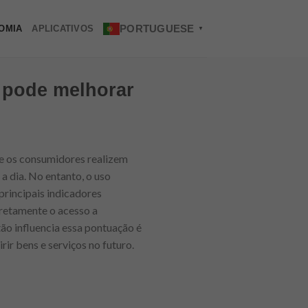
PORTUGUESE
OMIA
APLICATIVOS
▼
o pode melhorar
ue os consumidores realizem
 dia. No entanto, o uso
principais indicadores
diretamente o acesso a
ão influencia essa pontuação é
ir bens e serviços no futuro.