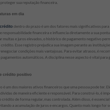
 proteger sua reputação financeira.
aturas em dia
dentro do prazo é um dos fatores mais significativos para
crédito
te responsabilidade financeira e influencia diretamente a sua pont
r multas e juros elevados, o histórico de pagamento negativo per
 crédito. Esse registro prejudica sua imagem perante as instituiçõ
 renegociar condições mais vantajosas. Para evitar atrasos, é rec
r pagamentos automáticos. A disciplina nesse aspecto é vital para 
 crédito positivo
vo é um dos maiores ativos financeiros que uma pessoa pode ter. E
dívidas de maneira eficiente e responsável. Para construí-lo, é im
 o crédito de forma regular, mas controlada. Além disso, é essencia
evitando a acumulação de juros e encargos. Quanto mais longo for s