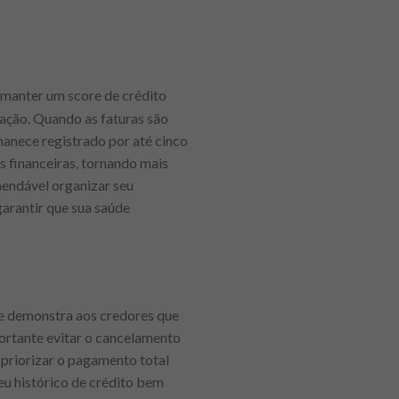
 manter um score de crédito
uação. Quando as faturas são
manece registrado por até cinco
es financeiras, tornando mais
omendável organizar seu
garantir que sua saúde
le demonstra aos credores que
portante evitar o cancelamento
l priorizar o pagamento total
eu histórico de crédito bem