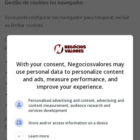
Gestão de cookies no navegador
Você pode configurar seu navegador para bloquear, excluir
ou limitar cookies.
Dependendo do navegador utilizado, normalmente é
possível:
Excluir cookies existentes
With your consent, Negociosvalores may
use personal data to personalize content
Bloquear todos os cookies
and ads, measure performance, and
Bloquear cookies de terceiros
improve your experience.
Receber notificações antes da instalação de cookies
Personalised advertising and content, advertising and
Gerenciar preferências por site
content measurement, audience research and
services development
A desativação de determinados cookies pode afetar o
Store and/or access information on a device
funcionamento do site.
Learn more