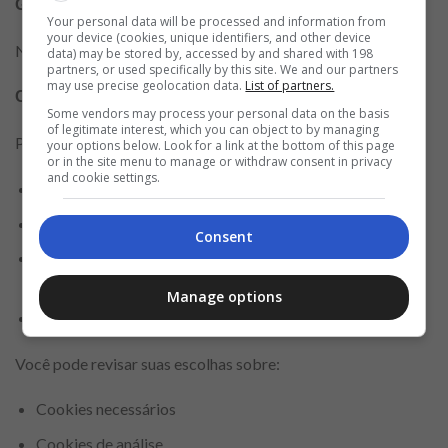
Gestão do consentimento no rodapé
Your personal data will be processed and information from
your device (cookies, unique identifiers, and other device
Nosso site disponibiliza no rodapé um link chamado:
data) may be stored by, accessed by and shared with 198
partners, or used specifically by this site. We and our partners
may use precise geolocation data.
List of partners.
Configurações de privacidade e cookies
Some vendors may process your personal data on the basis
of legitimate interest, which you can object to by managing
Por meio desse link, você pode:
your options below. Look for a link at the bottom of this page
or in the site menu to manage or withdraw consent in privacy
and cookie settings.
Gerenciar escolhas de consentimento
Modificar preferências relacionadas a cookies
Consent
Aceitar ou recusar determinadas finalidades de
tratamento
Manage options
Retirar consentimento para publicidade personalizada
Você pode revisar suas escolhas sobre:
Cookies necessários
Cookies de análise