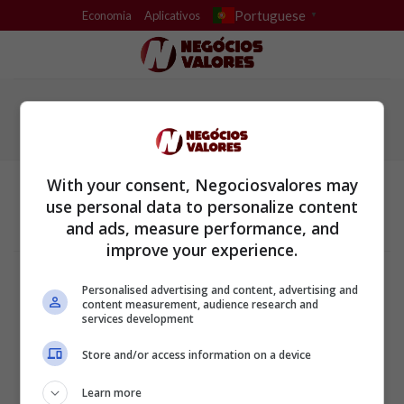
Skip
Portuguese
Economia
Aplicativos
▼
to
content
With your consent, Negociosvalores may
use personal data to personalize content
and ads, measure performance, and
improve your experience.
Termos e Condições
Política de Privacidade
Personalised advertising and content, advertising and
Configurações de privacidade e cookies
content measurement, audience research and
Sobre a empresa
services development
ALPHAZEN TECHNOLOGIES LIMITED
Store and/or access information on a device
Email: networknewsinc@gmail.com
Learn more