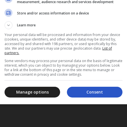
measurement, audience research and services development
Store and/or access information on a device
Learn more
Your personal data will be processed and information from your device
(cookies, unique identifiers, and other device data) may be stored by,
accessed by and shared with 198 partners, or used specifically by this
site. We and our partners may use precise geolocation data.
List of
partners.
Some vendors may process your personal data on the basis of legitimate
interest, which you can object to by managing your options below. Look
for a link at the bottom of this page or in the site menu to manage or
withdraw consent in privacy and cookie settings.
Manage options
Consent