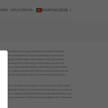
PORTUGUESE
OMIA
APLICATIVOS
▼
o quantias em dinheiro para liberação de qualquer tipo de
nanciamento ou empréstimo. Caso isto aconteça nos avise pelo
alhamos para manter todas informações o mais atualizadas
es podem divergir das informações encontradas nos sites de
rviços de um site específico. Sobre instituições que não temos
 site https://negociosvalores.com não tem nenhuma garantia das
empre de ler as condições de uso e termos de aquisição das
er todas informações atualizadas e precisas. Estas informações
 de instituições financeiras, provedores de serviços ou um site de
 não parceiras, todos os produtos financeiros são apresentados sem
 Sempre que escolher sua oferta leia as condições das instituições