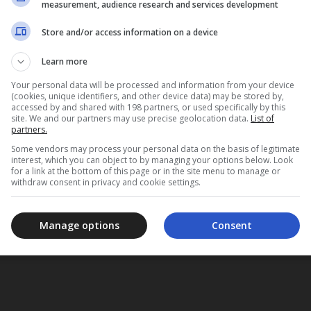
measurement, audience research and services development
Store and/or access information on a device
Learn more
Your personal data will be processed and information from your device
(cookies, unique identifiers, and other device data) may be stored by,
accessed by and shared with 198 partners, or used specifically by this
site. We and our partners may use precise geolocation data.
List of
partners.
Some vendors may process your personal data on the basis of legitimate
interest, which you can object to by managing your options below. Look
for a link at the bottom of this page or in the site menu to manage or
withdraw consent in privacy and cookie settings.
Manage options
Consent