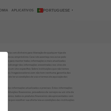
PORTUGUESE
OMIA
APLICATIVOS
▼
o quantias em dinheiro para liberação de qualquer tipo de
nanciamento ou empréstimo. Caso isto aconteça nos avise pelo
alhamos para manter todas informações o mais atualizadas
es podem divergir das informações encontradas nos sites de
rviços de um site específico. Sobre instituições que não temos
 site https://negociosvalores.com não tem nenhuma garantia das
empre de ler as condições de uso e termos de aquisição das
er todas informações atualizadas e precisas. Estas informações
 de instituições financeiras, provedores de serviços ou um site de
 não parceiras, todos os produtos financeiros são apresentados sem
 Sempre que escolher sua oferta leia as condições das instituições