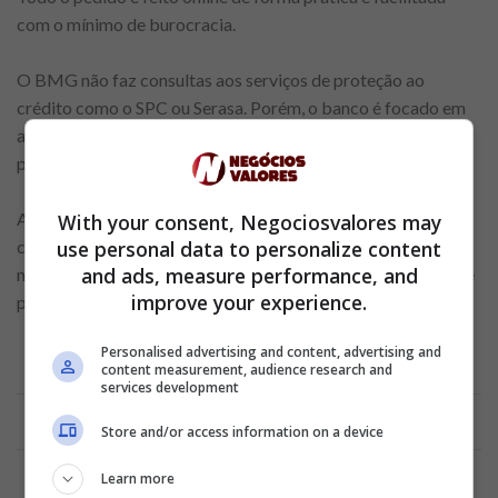
com o mínimo de burocracia.
O BMG não faz consultas aos serviços de proteção ao
crédito como o SPC ou Serasa. Porém, o banco é focado em
atender um público um pouco mais restrito: aposentados,
pensionistas do INSS, investidores e servidores públicos.
A taxa de juros cobrada é de 3,63% a.m. A própria instituição
With your consent, Negociosvalores may
use personal data to personalize content
credora faz uma análise que considera o perfil e as
and ads, measure performance, and
necessidades dos solicitantes para estabelecer a quantia que
improve your experience.
pode ser liberada.
Personalised advertising and content, advertising and
content measurement, audience research and
services development
Anúncio
Store and/or access information on a device
Learn more