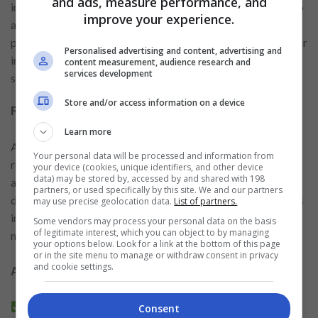
and ads, measure performance, and
importante para responder rapidamente, caso seja solicitado
improve your experience.
algum complemento. Esse acompanhamento ativo contribui
para um processo mais ágil e organizado, além de demonstrar
Personalised advertising and content, advertising and
interesse e comprometimento com a finalização da
content measurement, audience research and
services development
solicitação do cartão.
Store and/or access information on a device
Recebendo e analisando a resposta da instituição
Learn more
Ao final da análise, a instituição financeira informa o
Your personal data will be processed and information from
resultado da solicitação. Em caso de aprovação, são
your device (cookies, unique identifiers, and other device
data) may be stored by, accessed by and shared with 198
apresentados detalhes como limite concedido, taxas e
partners, or used specifically by this site. We and our partners
demais condições de uso. Se a resposta for negativa, algumas
may use precise geolocation data.
List of partners.
instituições fornecem orientações gerais sobre possíveis
Some vendors may process your personal data on the basis
of legitimate interest, which you can object to by managing
motivos.
your options below. Look for a link at the bottom of this page
or in the site menu to manage or withdraw consent in privacy
and cookie settings.
Aqui estão outros artigos relacionados:
Guia completo para solicitar um cartão de crédito
Consent