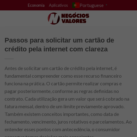
Skip
Portuguese
Economia
Aplicativos
▼
to
content
Passos para solicitar um cartão de
crédito pela internet com clareza
Antes de solicitar um cartão de crédito pela internet, é
fundamental compreender como esse recurso financeiro
funciona na prática. O cartão permite realizar compras e
pagar posteriormente, conforme as regras definidas no
contrato. Cada utilização gera um valor que será cobrado na
fatura mensal, dentro de um limite previamente aprovado.
Também existem conceitos importantes, como data de
fechamento, vencimento, juros rotativos e parcelamentos. Ao
entender esses pontos com antecedência, o consumidor
consegue tomar decisões mais conscientes.