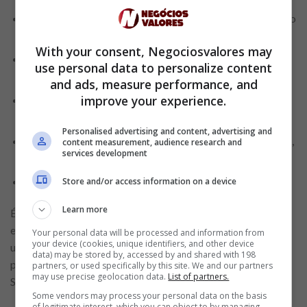
. Com a plataforma aberta, acesse o menu no ícone ao lado
do sininho;
With your consent, Negociosvalores may
. Toque na opção “Receba seu salário no PagBank” e
use personal data to personalize content
aperte “Continuar”;
and ads, measure performance, and
improve your experience.
. Preencha os espaços com os dados solicitados, como
nome da empresa, CNPJ e banco de transferência;
Personalised advertising and content, advertising and
. Certifique-se de que tudo foi preenchido corretamente e,
content measurement, audience research and
services development
em seguida, leia os termos e condições para o serviço;
. Para finalizar, clique na opção “Solicitar”.
Store and/or access information on a device
Learn more
É importante destacar que o empregador não tem
envolvimento com a troca. Assim, basta somente que o
Your personal data will be processed and information from
your device (cookies, unique identifiers, and other device
usuário, ao entrar no app, peça a portabilidade com o
data) may be stored by, accessed by and shared with 198
preenchimento de suas informações como o CNPJ e Razão
partners, or used specifically by this site. We and our partners
may use precise geolocation data.
List of partners.
Social da empresa.
Some vendors may process your personal data on the basis
of legitimate interest, which you can object to by managing