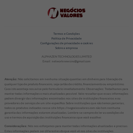
Termos e Condições
Política de Privacidade
Configurações de privacidade e cookies
Sobre a empresa
ALPHAZEN TECHNOLOGIES LIMITED
Email: networknewsinc@gmail.com
Não solicitamos em nenhuma situação quantias em dinheiro para liberação de
Atenção:
qualquer tipo de produto financeiro, seja cartão de crédito, financiamento ou empréstimo.
Caso isto aconteça nos avise pelo formulário imediatamente. Observações: Trabalhamos para
manter todas informações o mais atualizadas possível. Vale ressaltar que essas informações
podem divergir das informações encontradas nos sites de instituições financeiras e ou
provedores de serviços de um site específico. Sobre instituições que não temos parcerias,
todos os produtos indicados nesse site https://negociosvalores.com não tem nenhuma
garantia das informações estarem atualizadas. Lembre-se sempre de ler as condições de
uso e termos de aquisição das instituições financeiras que você escolher.
Nós nos esforçamos para manter todas informações atualizadas e precisas.
Considerações:
Estas informações podem ser diferentes do que você vê nos sites de instituições