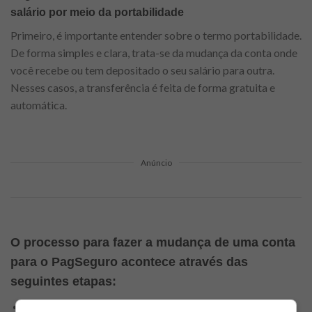
salário por meio da portabilidade
Primeiro, é importante entender sobre o termo portabilidade.
De forma simples e clara, trata-se da mudança da conta onde
você recebe ou tem depositado o seu salário para outra.
Nesses casos, a transferência é feita de forma gratuita e
automática.
Anúncio
O processo para fazer a mudança de uma conta
para o PagSeguro acontece através das
seguintes etapas:
. Download e instalação do aplicativo PagBank no celular;