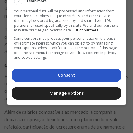
de deficiência, LGBTQIA +, negros, mulheres, independente
Learn more
de cor, gênero, raça ou crença, visando aumentar cada vez
Your personal data will be processed and information from
mais a diversidade e a inclusão da companhia.
your device (cookies, unique identifiers, and other device
data) may be stored by, accessed by and shared with 198
partners, or used specifically by this site. We and our partners
Todas as oportunidades requerem experiência anterior, e
may use precise geolocation data.
List of partners.
qualificações que variam de acordo com o cargo pretendido.
Some vendors may process your personal data on the basis
of legitimate interest, which you can object to by managing
Além do mais, todas as informações necessárias estão
your options below. Look for a link at the bottom of this page
disponíveis no site vagas.com na página da riachuelo.
or in the site menu to manage or withdraw consent in privacy
and cookie settings.
Como se inscreve
r
Consent
Para fazer parte da equipe de colaboradores Lojas Riachuelo,
os candidatos interessados deverão realizar um cadastro
online na vaga que pretendem atuar através do mencionado
Manage options
acima.
Além de salários compatíveis ao mercado, a companhia
deixará à disposição benefícios como plano médico, vale
refeição, participação de lucros, programa de treinamento e