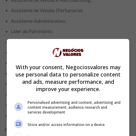
Assistente de Vendas (Perfumaria):
Assistente Administrativo;
Líder de Patrimônio;
Assistente de Atendimento;
Supervisor de Vendas e Merchandising;
Líder de Vendas e Merchandising;
With your consent, Negociosvalores may
Assistente de Loja (vaga exclusiva para PCD);
use personal data to personalize content
and ads, measure performance, and
Monitor de Lojas;
improve your experience.
Líder de Estoque;
Personalised advertising and content, advertising and
Assistente de Estoque;
content measurement, audience research and
services development
Assistente Administrativo.
Store and/or access information on a device
A Riachuelo apoia a participação de candidatos portadores