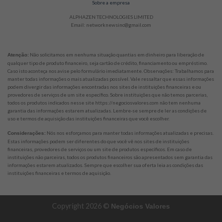
Sobre a empresa
ALPHAZEN TECHNOLOGIES LIMITED
Email: networknewsinc@gmail.com
Não solicitamos em nenhuma situação quantias em dinheiro para liberação de
Atenção:
qualquer tipo de produto financeiro, seja cartão de crédito, financiamento ou empréstimo.
Caso isto aconteça nos avise pelo formulário imediatamente. Observações: Trabalhamos para
manter todas informações o mais atualizadas possível. Vale ressaltar que essas informações
podem divergir das informações encontradas nos sites de instituições financeiras e ou
provedores de serviços de um site específico. Sobre instituições que não temos parcerias,
todos os produtos indicados nesse site https://negociosvalores.com não tem nenhuma
garantia das informações estarem atualizadas. Lembre-se sempre de ler as condições de
uso e termos de aquisição das instituições financeiras que você escolher.
Nós nos esforçamos para manter todas informações atualizadas e precisas.
Considerações:
Estas informações podem ser diferentes do que você vê nos sites de instituições
financeiras, provedores de serviços ou um site de produtos específicos. Em caso de
instituições não parceiras, todos os produtos financeiros são apresentados sem garantia das
informações estarem atualizados. Sempre que escolher sua oferta leia as condições das
instituições financeiras e termos de aquisição.
Copyright 2026 ©
Negócios Valores