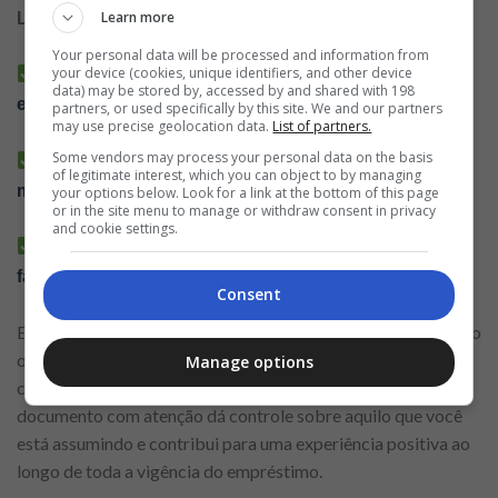
Learn more
Leia mais artigos relacionados:
Your personal data will be processed and information from
your device (cookies, unique identifiers, and other device
Guia completo para comparar propostas de
data) may be stored by, accessed by and shared with 198
empréstimo de forma prática e segura
partners, or used specifically by this site. We and our partners
may use precise geolocation data.
List of partners.
Some vendors may process your personal data on the basis
Empréstimos empresariais: dicas para escolher a
of legitimate interest, which you can object to by managing
melhor opção financeira de forma inteligente
your options below. Look for a link at the bottom of this page
or in the site menu to manage or withdraw consent in privacy
and cookie settings.
Contratar empréstimos com parcelas fixas: como
fazer escolhas responsáveis
Consent
Evite tomar decisões apenas pela confiança no retorno rápido
ou na aparência de facilidade. Um contrato mal
Manage options
compreendido pode gerar obrigações inesperadas. Ler o
documento com atenção dá controle sobre aquilo que você
está assumindo e contribui para uma experiência positiva ao
longo de toda a vigência do empréstimo.