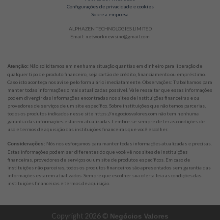
Configurações de privacidade e cookies
Sobre a empresa
ALPHAZEN TECHNOLOGIES LIMITED
Email: networknewsinc@gmail.com
Não solicitamos em nenhuma situação quantias em dinheiro para liberação de
Atenção:
qualquer tipo de produto financeiro, seja cartão de crédito, financiamento ou empréstimo.
Caso isto aconteça nos avise pelo formulário imediatamente. Observações: Trabalhamos para
manter todas informações o mais atualizadas possível. Vale ressaltar que essas informações
podem divergir das informações encontradas nos sites de instituições financeiras e ou
provedores de serviços de um site específico. Sobre instituições que não temos parcerias,
todos os produtos indicados nesse site https://negociosvalores.com não tem nenhuma
garantia das informações estarem atualizadas. Lembre-se sempre de ler as condições de
uso e termos de aquisição das instituições financeiras que você escolher.
Nós nos esforçamos para manter todas informações atualizadas e precisas.
Considerações:
Estas informações podem ser diferentes do que você vê nos sites de instituições
financeiras, provedores de serviços ou um site de produtos específicos. Em caso de
instituições não parceiras, todos os produtos financeiros são apresentados sem garantia das
informações estarem atualizados. Sempre que escolher sua oferta leia as condições das
instituições financeiras e termos de aquisição.
Copyright 2026 ©
Negócios Valores