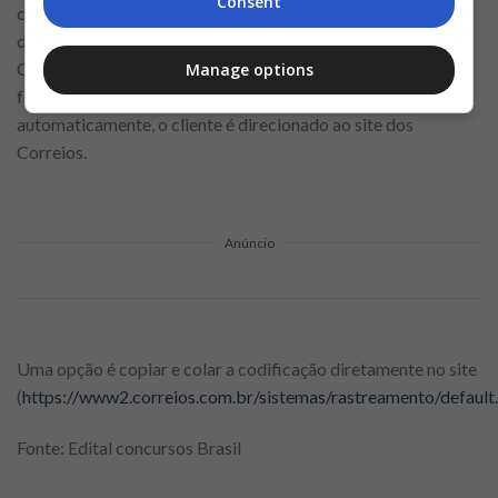
Consent
clicando neste código é possível acompanhar o envio. Além
disso o cliente também tem a opção de rastreamento pelos
Correios, o código de rastreio é disponibilizado da mesma
Manage options
forma. Para acompanhar, basta clicar no código que,
automaticamente, o cliente é direcionado ao site dos
Correios.
Anúncio
Uma opção é copiar e colar a codificação diretamente no site
(
https://www2.correios.com.br/sistemas/rastreamento/default
Fonte: Edital concursos Brasil