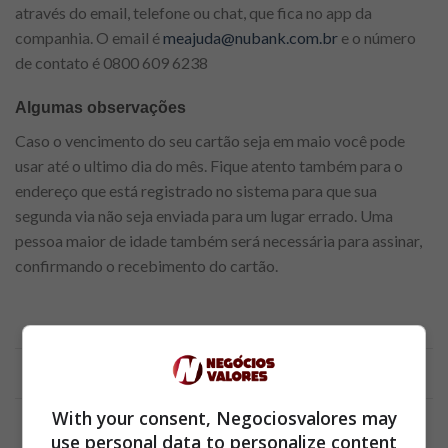
através do email, telefone ou chat, que fica no app da
companhia. O email é
meajuda@nubank.com.br
e o número
de contato é 0800 609 6238
Algumas observações
Caso o vencimento do seu cartão seja em maio você pode
usar até o ultimo dia do mês. Fique atento também para o
endereço que está registrado no sistema para que sua
segunda via não seja enviada para um lugar errado. Uma
pessoa maior de idade também será necessária para assinar,
confirmando o recebimento do cartão.
Anúncio
With your consent, Negociosvalores may
use personal data to personalize content