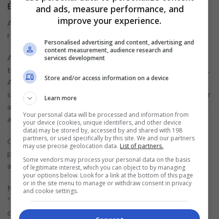
É possível rastrear o envio do cartão Nubank?
and ads, measure performance, and
improve your experience.
Através do app instalado do celular do Nubank será possível
rastrear o envio do cartão, seja ele de débito ou crédito.
Personalised advertising and content, advertising and
content measurement, audience research and
Após produzido o cartão ele é enviado para a empresa de
services development
transportes, daí parte para o endereço cadastrado do cliente.
Store and/or access information on a device
A data estimada para envio e recebimento do cartão poderá
ser visualizada no aplicativo. Se a transportadora não atender
Learn more
a seu endereço não se preocupe. Ele será encaminhado para a
Your personal data will be processed and information from
agência dos correios e seguirá para seu endereço.
your device (cookies, unique identifiers, and other device
data) may be stored by, accessed by and shared with 198
partners, or used specifically by this site. We and our partners
O rastreamento do cartão Nubank é feito
may use precise geolocation data.
List of partners.
pelo aplicativo instalado no celular, onde é possível
Some vendors may process your personal data on the basis
acompanhar a entrega do cartão de débito ou crédito.
of legitimate interest, which you can object to by managing
your options below. Look for a link at the bottom of this page
or in the site menu to manage or withdraw consent in privacy
No rastreamento pela transportadora, basta o cliente em
and cookie settings.
“Cartão em Trânsito“. Logo em seguida, irá aparecer um
código, em roxo, na tela seguinte, o NUCODE. Apenas