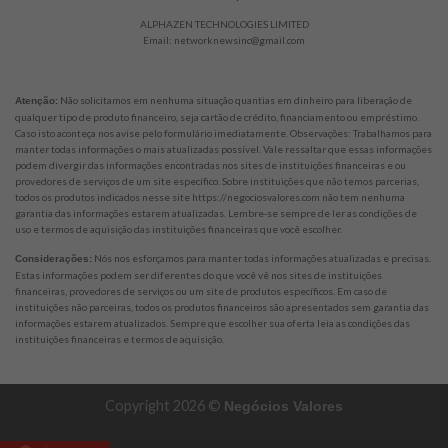
ALPHAZEN TECHNOLOGIES LIMITED
Email: networknewsinc@gmail.com
Não solicitamos em nenhuma situação quantias em dinheiro para liberação de
Atenção:
qualquer tipo de produto financeiro, seja cartão de crédito, financiamento ou empréstimo.
Caso isto aconteça nos avise pelo formulário imediatamente. Observações: Trabalhamos para
manter todas informações o mais atualizadas possível. Vale ressaltar que essas informações
podem divergir das informações encontradas nos sites de instituições financeiras e ou
provedores de serviços de um site específico. Sobre instituições que não temos parcerias,
todos os produtos indicados nesse site https://negociosvalores.com não tem nenhuma
garantia das informações estarem atualizadas. Lembre-se sempre de ler as condições de
uso e termos de aquisição das instituições financeiras que você escolher.
Nós nos esforçamos para manter todas informações atualizadas e precisas.
Considerações:
Estas informações podem ser diferentes do que você vê nos sites de instituições
financeiras, provedores de serviços ou um site de produtos específicos. Em caso de
instituições não parceiras, todos os produtos financeiros são apresentados sem garantia das
informações estarem atualizados. Sempre que escolher sua oferta leia as condições das
instituições financeiras e termos de aquisição.
Copyright 2026 ©
Negócios Valores