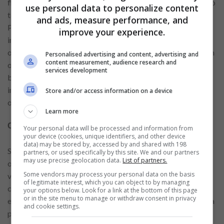
financeiros. Nesse caso, é crucial utilizá-lo como uma solução
use personal data to personalize content
temporária e buscar quitá-lo o mais rápido possível.
and ads, measure performance, and
Prolongar o uso do rotativo pode resultar em um acúmulo
improve your experience.
insustentável de juros, comprometendo ainda mais o
orçamento. Planejar o pagamento, renegociar condições com
Personalised advertising and content, advertising and
content measurement, audience research and
o banco ou buscar alternativas de crédito com juros mais
services development
baixos são estratégias que podem ajudar a minimizar os
impactos. Lembre-se de que o rotativo deve ser a última
Store and/or access information on a device
opção e usado com muita cautela.
Learn more
Como negociar melhores condições com o banco
Your personal data will be processed and information from
your device (cookies, unique identifiers, and other device
data) may be stored by, accessed by and shared with 198
Se as taxas de juros do cartão estão pesando no seu
partners, or used specifically by this site. We and our partners
may use precise geolocation data.
List of partners.
orçamento, negociar com o banco pode ser uma solução
Some vendors may process your personal data on the basis
viável. Muitas instituições financeiras oferecem alternativas,
of legitimate interest, which you can object to by managing
como o parcelamento da dívida com juros reduzidos, para
your options below. Look for a link at the bottom of this page
or in the site menu to manage or withdraw consent in privacy
evitar a inadimplência. Para obter melhores condições, esteja
and cookie settings.
preparado para argumentar e apresentar seu histórico de