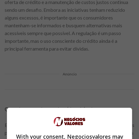
oferta de crédito e a manutenção de custos justos continua
sendo um desafio. Embora as iniciativas tenham reduzido
alguns excessos, é importante que os consumidores
mantenham-se informados e busquem alternativas mais
acessíveis sempre que possível. A regulação é um passo
importante, mas o uso consciente do crédito ainda é a
principal ferramenta para evitar dívidas.
Anúncio
Quando o uso do rotativo é inevitável
Embora seja ideal evitar o crédito rotativo, algumas situações
podem torná-lo inevitável, como emergências ou imprevistos
With your consent, Negociosvalores may