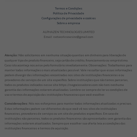
Termos e Condições
Política de Privacidade
Configurações de privacidade e cookies
Sobre a empresa
ALPHAZEN TECHNOLOGIES LIMITED
Email: networknewsinc@gmail.com
Não solicitamos em nenhuma situação quantias em dinheiro para liberação de
Atenção:
qualquer tipo de produto financeiro, seja cartão de crédito, financiamento ou empréstimo.
Caso isto aconteça nos avise pelo formulário imediatamente. Observações: Trabalhamos para
manter todas informações o mais atualizadas possível. Vale ressaltar que essas informações
podem divergir das informações encontradas nos sites de instituições financeiras e ou
provedores de serviços de um site específico. Sobre instituições que não temos parcerias,
todos os produtos indicados nesse site https://negociosvalores.com não tem nenhuma
garantia das informações estarem atualizadas. Lembre-se sempre de ler as condições de
uso e termos de aquisição das instituições financeiras que você escolher.
Nós nos esforçamos para manter todas informações atualizadas e precisas.
Considerações:
Estas informações podem ser diferentes do que você vê nos sites de instituições
financeiras, provedores de serviços ou um site de produtos específicos. Em caso de
instituições não parceiras, todos os produtos financeiros são apresentados sem garantia das
informações estarem atualizados. Sempre que escolher sua oferta leia as condições das
instituições financeiras e termos de aquisição.