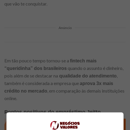
que vão te conquistar.
Anúncio
Em tão pouco tempo tornou-se a
fintech mais
quando o assunto é dinheiro,
“queridinha” dos brasileiros
pois além de se destacar na
,
qualidade do atendimento
também é considerada a empresa que
aprova 3x mais
, em comparação às demais instituições
crédito no mercado
online.
Pontos positivos do empréstimo Jeitto