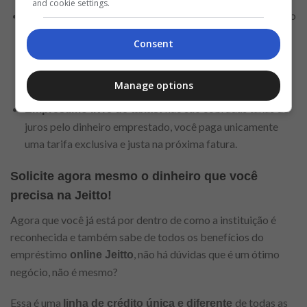
and cookie settings.
essa instituição
Dinheiro na conta no mesmo instante:
é bem diferente das demais, pois caso você já for cliente
Consent
Jeitto o dinheiro cai no mesmo instante na sua conta e se
for para outra instituição pode demorar apenas algumas
horas;
Manage options
não são cobradas taxas de
Empréstimo livre de taxas:
juros pelo dinheiro emprestado, você paga unicamente
uma tarifa exclusiva e justa na próxima fatura.
Solicite agora mesmo o dinheiro que você
precisa na Jeitto!
Agora que você já está por dentro de como a instituição é
reconhecida e também sabe de todos os benefícios do
empréstimo
, não há dúvidas que é um ótimo
online Jeitto
negócio, não é mesmo?
Essa é uma
de todas as
linha de crédito única e diferente