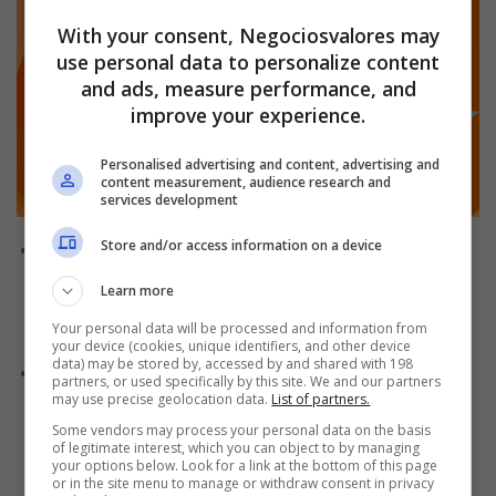
With your consent, Negociosvalores may
use personal data to personalize content
and ads, measure performance, and
improve your experience.
Personalised advertising and content, advertising and
content measurement, audience research and
services development
Store and/or access information on a device
além de ser um empréstimo seguro,
Aprovação fácil:
sem burocracia e de fácil aprovação, ele torna sua vida
Learn more
mais prática, seja para pagar as contas, recarregar o
Your personal data will be processed and information from
celular, transferir dinheiro ou contratar serviços digitais;
your device (cookies, unique identifiers, and other device
data) may be stored by, accessed by and shared with 198
com a Jeitto
Crédito para quem está com nome sujo:
partners, or used specifically by this site. We and our partners
você consegue adquirir o dinheiro que precisa até mesmo
may use precise geolocation data.
List of partners.
se estiver com o nome sujo, já que a análise de crédito é
Some vendors may process your personal data on the basis
of legitimate interest, which you can object to by managing
feita de forma diferente, tudo para tornar mais fácil a
your options below. Look for a link at the bottom of this page
aprovação do seu empréstimo;
or in the site menu to manage or withdraw consent in privacy