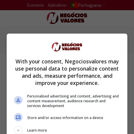
Skip
Portuguese
Economia
Aplicativos
▼
to
content
With your consent, Negociosvalores may
use personal data to personalize content
and ads, measure performance, and
improve your experience.
Termos e Condições
Política de Privacidade
Personalised advertising and content, advertising and
Configurações de privacidade e cookies
content measurement, audience research and
Sobre a empresa
services development
ALPHAZEN TECHNOLOGIES LIMITED
Store and/or access information on a device
Email: networknewsinc@gmail.com
Learn more