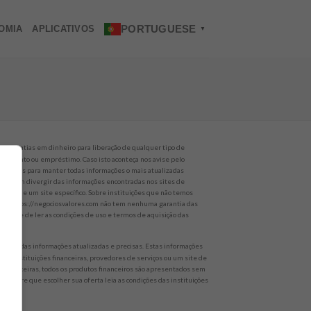
PORTUGUESE
OMIA
APLICATIVOS
▼
o quantias em dinheiro para liberação de qualquer tipo de
nanciamento ou empréstimo. Caso isto aconteça nos avise pelo
alhamos para manter todas informações o mais atualizadas
es podem divergir das informações encontradas nos sites de
rviços de um site específico. Sobre instituições que não temos
 site https://negociosvalores.com não tem nenhuma garantia das
empre de ler as condições de uso e termos de aquisição das
er todas informações atualizadas e precisas. Estas informações
 de instituições financeiras, provedores de serviços ou um site de
 não parceiras, todos os produtos financeiros são apresentados sem
 Sempre que escolher sua oferta leia as condições das instituições