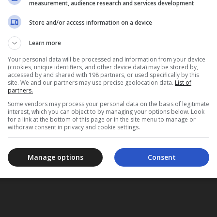
measurement, audience research and services development
Store and/or access information on a device
Learn more
Your personal data will be processed and information from your device
(cookies, unique identifiers, and other device data) may be stored by,
accessed by and shared with 198 partners, or used specifically by this
site. We and our partners may use precise geolocation data.
List of
partners.
Some vendors may process your personal data on the basis of legitimate
interest, which you can object to by managing your options below. Look
for a link at the bottom of this page or in the site menu to manage or
withdraw consent in privacy and cookie settings.
Manage options
Consent