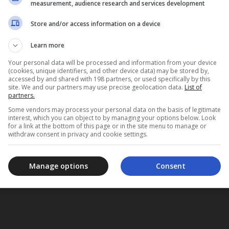
measurement, audience research and services development
Store and/or access information on a device
Learn more
Your personal data will be processed and information from your device
(cookies, unique identifiers, and other device data) may be stored by,
accessed by and shared with 198 partners, or used specifically by this
site. We and our partners may use precise geolocation data.
List of
partners.
Some vendors may process your personal data on the basis of legitimate
interest, which you can object to by managing your options below. Look
for a link at the bottom of this page or in the site menu to manage or
withdraw consent in privacy and cookie settings.
Manage options
Consent