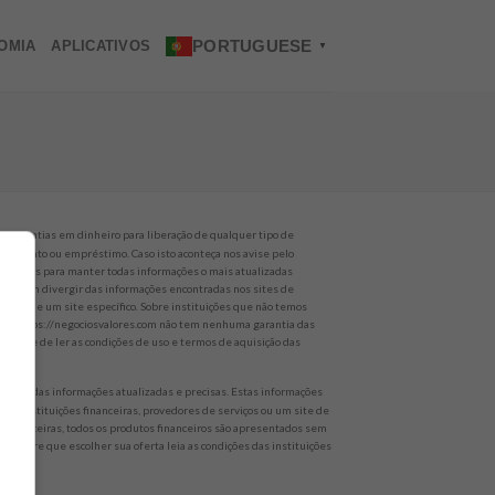
PORTUGUESE
OMIA
APLICATIVOS
▼
o quantias em dinheiro para liberação de qualquer tipo de
nanciamento ou empréstimo. Caso isto aconteça nos avise pelo
alhamos para manter todas informações o mais atualizadas
es podem divergir das informações encontradas nos sites de
rviços de um site específico. Sobre instituições que não temos
 site https://negociosvalores.com não tem nenhuma garantia das
empre de ler as condições de uso e termos de aquisição das
er todas informações atualizadas e precisas. Estas informações
 de instituições financeiras, provedores de serviços ou um site de
 não parceiras, todos os produtos financeiros são apresentados sem
 Sempre que escolher sua oferta leia as condições das instituições