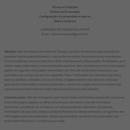
Termos e Condições
Política de Privacidade
Configurações de privacidade e cookies
Sobre a empresa
ALPHAZEN TECHNOLOGIES LIMITED
Email: networknewsinc@gmail.com
Não solicitamos em nenhuma situação quantias em dinheiro para liberação de
Atenção:
qualquer tipo de produto financeiro, seja cartão de crédito, financiamento ou empréstimo.
Caso isto aconteça nos avise pelo formulário imediatamente. Observações: Trabalhamos para
manter todas informações o mais atualizadas possível. Vale ressaltar que essas informações
podem divergir das informações encontradas nos sites de instituições financeiras e ou
provedores de serviços de um site específico. Sobre instituições que não temos parcerias,
todos os produtos indicados nesse site https://negociosvalores.com não tem nenhuma
garantia das informações estarem atualizadas. Lembre-se sempre de ler as condições de
uso e termos de aquisição das instituições financeiras que você escolher.
Nós nos esforçamos para manter todas informações atualizadas e precisas.
Considerações:
Estas informações podem ser diferentes do que você vê nos sites de instituições
financeiras, provedores de serviços ou um site de produtos específicos. Em caso de
instituições não parceiras, todos os produtos financeiros são apresentados sem garantia das
informações estarem atualizados. Sempre que escolher sua oferta leia as condições das
instituições financeiras e termos de aquisição.