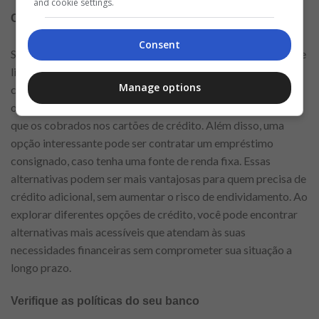
and cookie settings.
Considere outras opções de crédito
Consent
Se você está tendo dificuldades em conseguir um aumento de
limite com seu cartão de crédito, pode ser interessante
Manage options
considerar outras opções de crédito. Muitos bancos
oferecem linhas de crédito pessoal com juros mais baixos do
que os cobrados nos cartões de crédito. Além disso, uma
opção interessante pode ser contratar um empréstimo
consignado, caso tenha uma fonte de renda fixa. Essas
alternativas podem ser mais vantajosas para quem precisa de
crédito adicional, sem aumentar o risco de endividamento. Ao
explorar diferentes opções de crédito, você pode encontrar
alternativas mais acessíveis que atendam às suas
necessidades financeiras sem comprometer sua situação a
longo prazo.
Verifique as políticas do seu banco