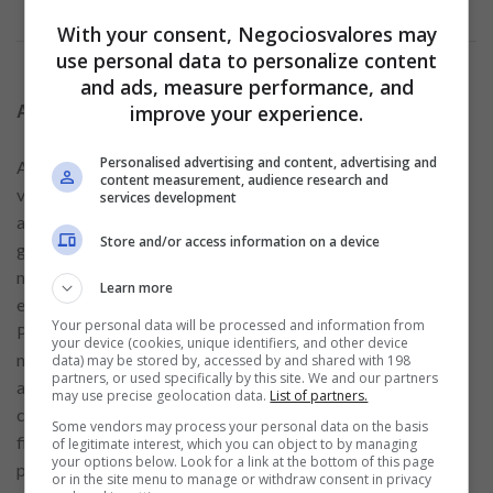
With your consent, Negociosvalores may
use personal data to personalize content
and ads, measure performance, and
improve your experience.
Avalie a necessidade do aumento de limite
Personalised advertising and content, advertising and
Antes de pedir um aumento de limite, é importante avaliar se
content measurement, audience research and
você realmente precisa dele. Muitas pessoas solicitam
services development
aumentos de limite por conveniência, mas podem acabar
Store and/or access information on a device
gastando mais do que realmente precisam. Ter um limite
maior pode ser tentador, mas pode também levar ao
Learn more
endividamento caso não haja controle sobre os gastos.
Your personal data will be processed and information from
Pergunte a si mesmo se o aumento de limite é realmente
your device (cookies, unique identifiers, and other device
necessário para seus objetivos financeiros ou se ele pode
data) may be stored by, accessed by and shared with 198
partners, or used specifically by this site. We and our partners
apenas abrir espaço para comportamentos impulsivos de
may use precise geolocation data.
List of partners.
consumo. Ter consciência das suas necessidades e metas
Some vendors may process your personal data on the basis
financeiras é fundamental para evitar tomar decisões que
of legitimate interest, which you can object to by managing
your options below. Look for a link at the bottom of this page
possam prejudicar seu orçamento e sua saúde financeira.
or in the site menu to manage or withdraw consent in privacy