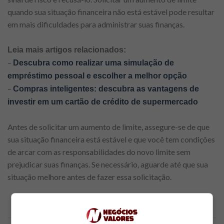
quando sua situação financeira não está estável pode resultar
em mais dificuldades para administrar suas finanças.
Leia mais artigos relacionados:
–
Descubra como realizar uma simulação de
empréstimo pessoal e escolher a melhor opção
–
Compras inteligentes: descubra as vantagens de
investir em um cartão de crédito de supermercado
Antes de solicitar um aumento de limite, assegure-se de que
sua situação financeira está estável e que você tem condições
de arcar com as responsabilidades do novo limite sem
prejudicar suas finanças. Se necessário, aguarde até que sua
situação melhore antes de fazer essa solicitação.
Anúncio