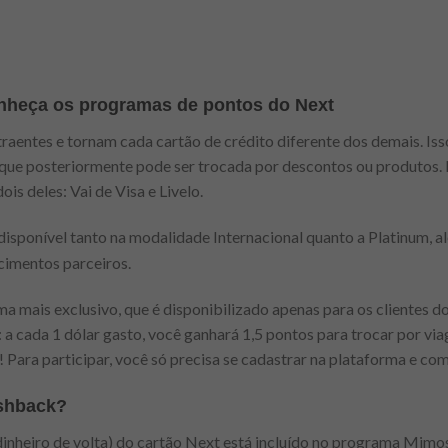
conheça os programas de pontos do Next
aentes e tornam cada cartão de crédito diferente dos demais. Isso
ue posteriormente pode ser trocada por descontos ou produtos. 
is deles: Vai de Visa e Livelo.
 disponível tanto na modalidade Internacional quanto a Platinum, 
cimentos parceiros.
a mais exclusivo, que é disponibilizado apenas para os clientes d
: a cada 1 dólar gasto, você ganhará 1,5 pontos para trocar por vi
 Para participar, você só precisa se cadastrar na plataforma e co
ashback?
dinheiro de volta) do cartão Next está incluído no programa Mimos.