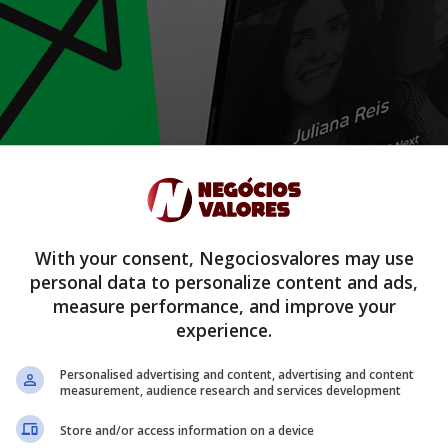
With your consent, Negociosvalores may use
personal data to personalize content and ads,
measure performance, and improve your
experience.
Personalised advertising and content, advertising and content
measurement, audience research and services development
s estabelecimentos parceiros nas mais diversas categorias como:
Store and/or access information on a device
orte e muito mais! Esse recurso é exclusivo e até mesmo proporci