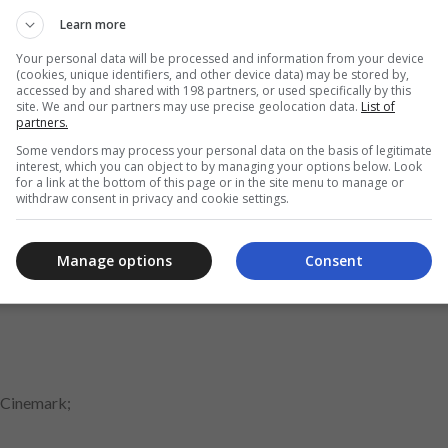
Learn more
Your personal data will be processed and information from your device
a seus benefícios que poderá usufruir sendo cliente Next, tais co
(cookies, unique identifiers, and other device data) may be stored by,
accessed by and shared with 198 partners, or used specifically by this
site. We and our partners may use precise geolocation data.
List of
partners.
Some vendors may process your personal data on the basis of legitimate
Anúncio
interest, which you can object to by managing your options below. Look
for a link at the bottom of this page or in the site menu to manage or
withdraw consent in privacy and cookie settings.
Manage options
Consent
 Star+ assinando pelo app;
 Cinemark;