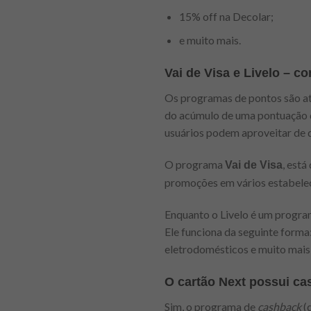
15% off na Decolar;
e muito mais.
Vai de Visa e Livelo – 
Os programas de pontos são atr
do acúmulo de uma pontuação q
usuários podem aproveitar de do
O programa
, está
Vai de Visa
promoções em vários estabele
Enquanto o Livelo é um program
Ele funciona da seguinte forma
eletrodomésticos e muito mais!
O cartão Next possui c
Sim, o programa de
cashback
(