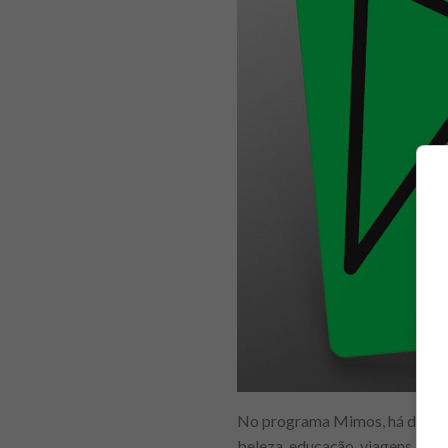
No programa Mimos, há diverso
beleza, educação, viagens, esp