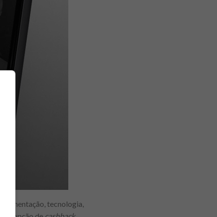
 alimentação, tecnologia,
ona a opção de
cashback