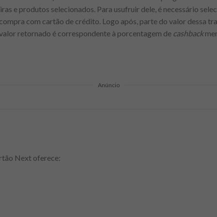
ras e produtos selecionados. Para usufruir dele, é necessário selec
a compra com cartão de crédito. Logo após, parte do valor dessa tr
 valor retornado é correspondente à porcentagem de
cashback
men
Anúncio
rtão Next oferece: