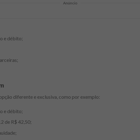
Anúncio
o e débito;
arceiras;
um
opção diferente e exclusiva, como por exemplo:
o e débito;
2 de R$ 42,50;
nuidade;