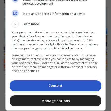
transferência:
services development
Store and/or access information on a device
Learn more
Your personal data will be processed and information from
your device (cookies, unique identifiers, and other device
data) may be stored by, accessed by and shared with 198
partners, or used specifically by this site. We and our partners
may use precise geolocation data.
List of partners.
Some vendors may process your personal data on the basis
of legitimate interest, which you can object to by managing
your options below. Look for a link at the bottom of this page
or in the site menu to manage or withdraw consent in privacy
and cookie settings.
Clientes Clube TudoAzul ativos há pelo menos 6 meses
recebem mais 5% de bônus juntamente com os pontos
Consent
transferidos, cumulativos com promoções.
Clientes Clube TudoAzul 1.000, 3.000 ou 5.000 ativos há
Manage options
pelo menos 12 meses recebem mais 10% de bônus
juntamente com os pontos transferidos, cumulativos com