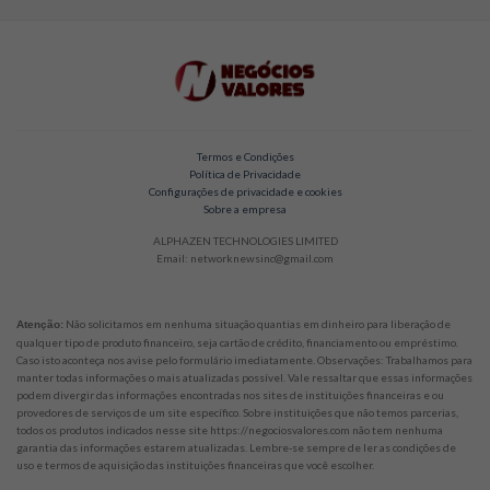
Termos e Condições
Política de Privacidade
Configurações de privacidade e cookies
Sobre a empresa
ALPHAZEN TECHNOLOGIES LIMITED
Email: networknewsinc@gmail.com
Não solicitamos em nenhuma situação quantias em dinheiro para liberação de
Atenção:
qualquer tipo de produto financeiro, seja cartão de crédito, financiamento ou empréstimo.
Caso isto aconteça nos avise pelo formulário imediatamente. Observações: Trabalhamos para
manter todas informações o mais atualizadas possível. Vale ressaltar que essas informações
podem divergir das informações encontradas nos sites de instituições financeiras e ou
provedores de serviços de um site específico. Sobre instituições que não temos parcerias,
todos os produtos indicados nesse site https://negociosvalores.com não tem nenhuma
garantia das informações estarem atualizadas. Lembre-se sempre de ler as condições de
uso e termos de aquisição das instituições financeiras que você escolher.