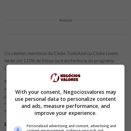
Anúncio
Os clientes membros do Clube TudoAzul ou Clube Livelo
terão até 110% de bônus na transferência do programa
Livelo. Para os demais clientes, o bônus é de 70%.
Mas lembre-se, antes de transferir os pontos é necessário se
cadastrar na promoção. Para ganhar a bonificação nos
With your consent, Negociosvalores may
pontos ao transferir da Livelo para o TudoAzul, é necessário
use personal data to personalize content
realizar a transferência dentro do prazo da promoção. Feito
and ads, measure performance, and
isso, os pontos serão creditados em até 10 dias.
improve your experience.
E ainda tem bonificação adicional na
Personalised advertising and content, advertising and
content measurement, audience research and